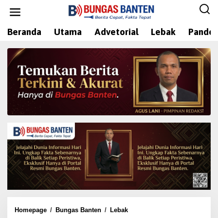
L
e
w
Beranda
Utama
Advetorial
Lebak
Pandeg
a
t
i
k
e
k
o
n
t
e
n
Homepage
/
Bungas Banten
/
Lebak
A