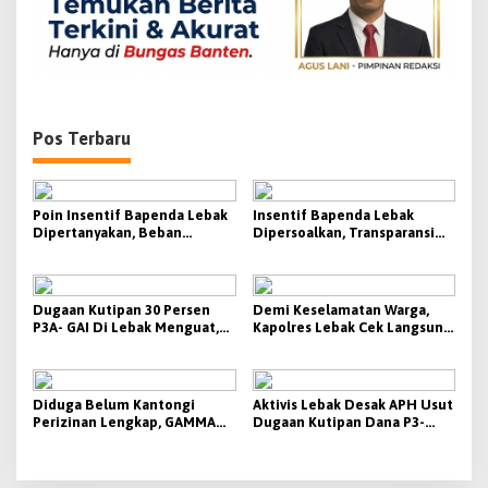
s
Pos Terbaru
Poin Insentif Bapenda Lebak
Insentif Bapenda Lebak
Dipertanyakan, Beban
Dipersoalkan, Transparansi
Penagihan Berat Justru
KPI Jadi Sorotan
Disebut Tak Berbanding
dengan Besaran yang
Diterima
Dugaan Kutipan 30 Persen
Demi Keselamatan Warga,
P3A- GAI Di Lebak Menguat,
Kapolres Lebak Cek Langsung
Aktivis Siap Bawa Ke Polda
Tanjakan Bangarum
Banten
Diduga Belum Kantongi
Aktivis Lebak Desak APH Usut
Perizinan Lengkap, GAMMA
Dugaan Kutipan Dana P3-
Desak Pemkab Lebak
TGAI 2026
Hentikan Operasional PT
Beton Cipta Labuan