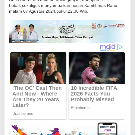
b
Lebak,sekaligus menyampaikan pesan Kamtibmas.Rabu
malam 07 Agustus 2024,pukul.22.30 Wib.
i
t
u
n
g
P
o
l
r
e
s
L
e
b
a
k
G
i