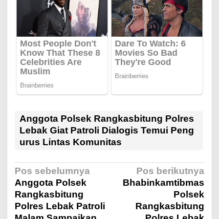
Anggota Polsek Rangkasbitung Polres
Lebak Giat Patroli Dialogis Temui Peng
urus Lintas Komunitas
N
Pos sebelumnya
Pos berikutnya
Anggota Polsek
Bhabinkamtibmas
Rangkasbitung
Polsek
a
Polres Lebak Patroli
Rangkasbitung
Malam Sampaikan
Polres Lebak