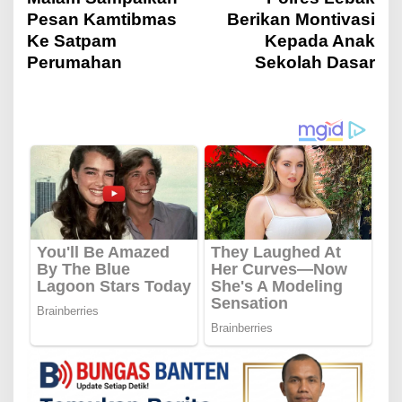
v
Pesan Kamtibmas
Berikan Montivasi
Ke Satpam
Kepada Anak
i
Perumahan
Sekolah Dasar
g
a
s
i
p
o