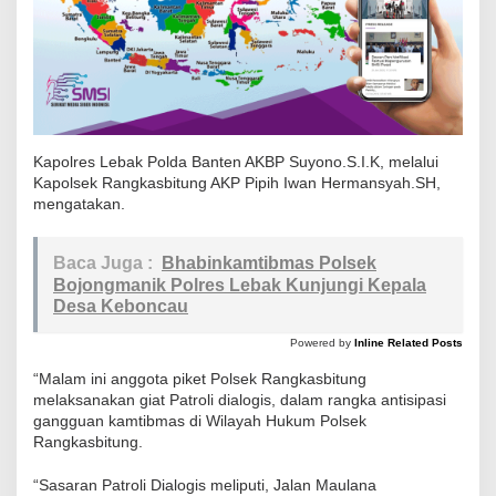
a
t
P
a
t
r
Kapolres Lebak Polda Banten AKBP Suyono.S.I.K, melalui
Kapolsek Rangkasbitung AKP Pipih Iwan Hermansyah.SH,
o
mengatakan.
l
i
Baca Juga :
Bhabinkamtibmas Polsek
D
Bojongmanik Polres Lebak Kunjungi Kepala
i
Desa Keboncau
a
l
Powered by
Inline Related Posts
o
“Malam ini anggota piket Polsek Rangkasbitung
g
melaksanakan giat Patroli dialogis, dalam rangka antisipasi
gangguan kamtibmas di Wilayah Hukum Polsek
i
Rangkasbitung.
s
T
“Sasaran Patroli Dialogis meliputi, Jalan Maulana