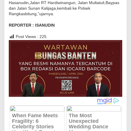
e
Hasanudin,Jalan RT Hardiwinangun, Jalan Multatuli,Baypas
dan Jalan Sunan Kalijaga,kembali ke Polsek
m
Rangkasbitung,”ujarnya.
u
i
REPORTER : ISANUDIN
P
Post Views :
225
e
n
g
u
r
u
s
L
i
n
t
a
s
K