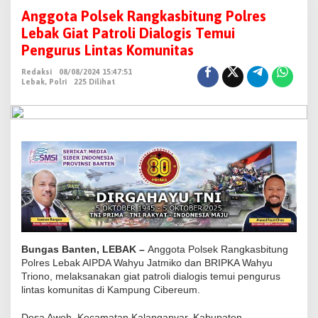
n
Anggota Polsek Rangkasbitung Polres
g
Lebak Giat Patroli Dialogis Temui
g
Pengurus Lintas Komunitas
o
Redaksi
08/08/2024 15:47:51
t
Lebak
,
Polri
225 Dilihat
a
P
o
l
s
e
k
R
a
n
Bungas Banten, LEBAK –
Anggota Polsek Rangkasbitung
g
Polres Lebak AIPDA Wahyu Jatmiko dan BRIPKA Wahyu
Triono, melaksanakan giat patroli dialogis temui pengurus
k
lintas komunitas di Kampung Cibereum.
a
s
Desa Aweh, Kecamatan Kalanganyar, Kabupaten