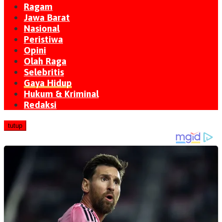
Ragam
Jawa Barat
Nasional
Peristiwa
Opini
Olah Raga
Selebritis
Gaya Hidup
Hukum & Kriminal
Redaksi
tutup