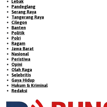
Lebak
Pandeglang
Serang Raya
Tangerang Raya
Cilegon
Banten
Politik
Polri
Ragam
Jawa Barat
Nasional
Peristiwa
Opini
Olah Raga
Selebritis
Gaya Hidup
Hukum & Kriminal
Redaksi