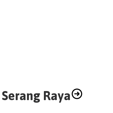
Ketua FWC Apresiasi HUT- Ri yang ke 81 yang di
selenggarakan di kecamatan Cikeusik
DiBalik Kemeriahan Turnamen HUT RI ke-81,
Kapolsek Cikeusik Rutin Pantau Keamanan di
Lapangan
Polsek Bojong Gelar Sosialisasi Kenakalan Remaja
dan Bahaya Narkoba di MTS MA DAHU Pandeglang
Maxim Gelar “English Brain Game” di Serang, 70
Siswa SMA/SMK Ikuti Kompetisi Cerdas Cermat
Serang Raya