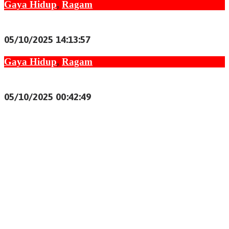
Gaya Hidup
,
Ragam
Mencegah Bibir Kering : Tips Sederhana untuk
Bibir Sehat dan Lembap
05/10/2025 14:13:57
Gaya Hidup
,
Ragam
Rahasia Orang Tua Cerdas Membentuk Anak
Tangguh
05/10/2025 00:42:49
Pembangunan Cor Beton Dana Desa Leuwi Balang
2025 Diduga Mangkrak, Warga dan PPWI Soroti
Kinerja Pemdes
Warga Kampung Kadu Lipung RT 08/RW 01 Desa
Kalanggunung Laksanakan Kegiatan Jumsih
Babinsa Jadi Nahkoda Pesta Rakyat: Sertu Eri
Piatna Ukir Sejarah Baru dalam PHBN HUT RI ke-81
Cikeusik