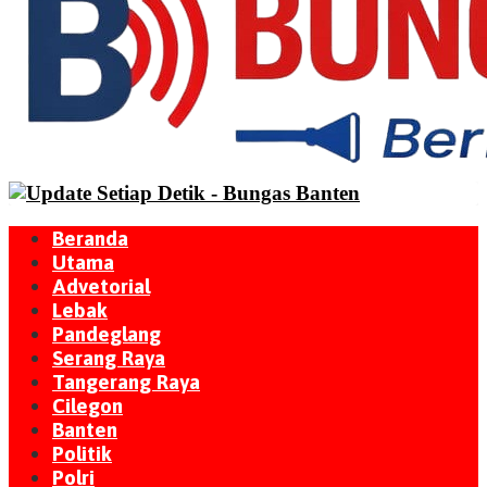
Beranda
Utama
Advetorial
Lebak
Pandeglang
Serang Raya
Tangerang Raya
Cilegon
Banten
Politik
Polri