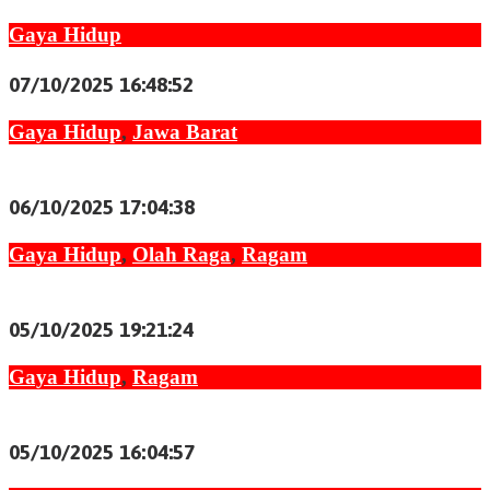
Gaya Hidup
Strategi Menghindari Stres Karena Terlilit Hutang
07/10/2025 16:48:52
Gaya Hidup
,
Jawa Barat
Empal Gentong Khas Cirebon: Nikmatnya Kuah
Berempah dan Daging Empuk
06/10/2025 17:04:38
Gaya Hidup
,
Olah Raga
,
Ragam
Bersepeda, Olahraga dan Gaya Hidup di Kaula
Muda
05/10/2025 19:21:24
Gaya Hidup
,
Ragam
Tujuh Teknologi Ini Diam-diam Bikin Gaya Hidup
Manusia Berubah Total
05/10/2025 16:04:57