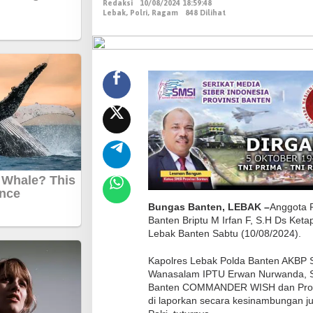
Redaksi
10/08/2024 18:59:48
t
Lebak
,
Polri
,
Ragam
848 Dilihat
a
P
o
l
s
e
k
W
a
n
a
s
Bungas Banten, LEBAK –
Anggota 
Banten Briptu M Irfan F, S.H Ds K
a
Lebak Banten Sabtu (10/08/2024).
l
a
Kapolres Lebak Polda Banten AKBP 
m
Wanasalam IPTU Erwan Nurwanda, S
Banten COMMANDER WISH dan Proble
P
di laporkan secara kesinambungan j
o