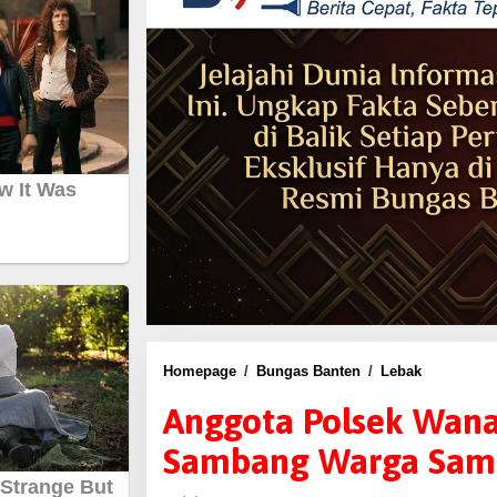
Homepage
/
Bungas Banten
/
Lebak
A
n
Anggota Polsek Wana
g
Sambang Warga Sam
g
o