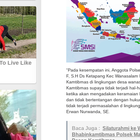
g
a
S
a
m
p
a
i
k
“Pada kesempatan ini, Anggota Polse
a
F, S.H Ds Ketapang Kec Wanasalam 
Kamtibmas di lingkungan desa wana
n
Kamtibmas supaya tidak terjadi hal-ha
H
ketika akan mengadakan keramaian ha
a
dan tidak bertentangan dengan huk
r
tidak terjadi permasalahan d lingk
Erwan Nurwanda, SE.
k
a
m
Baca Juga :
Silaturahmi ke
Bhabinkamtibmas Polsek Ma
t