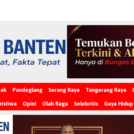
bak
Pandeglang
Serang Raya
Tangerang Raya
ristiwa
Opini
Olah Raga
Selebritis
Gaya Hidup