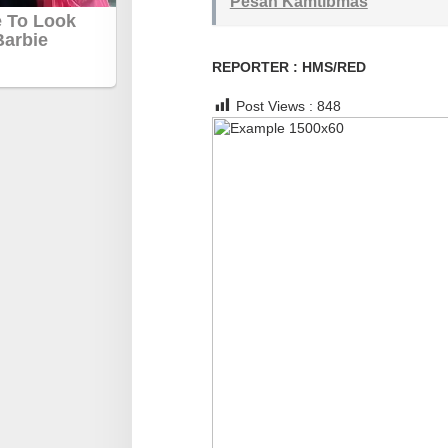
Pesan Kamtibmas
i
b
m
REPORTER : HMS/RED
a
s
Post Views :
848