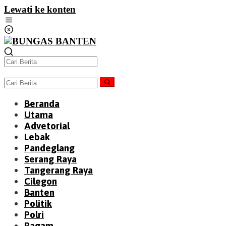
Lewati ke konten
Beranda
Utama
Advetorial
Lebak
Pandeglang
Serang Raya
Tangerang Raya
Cilegon
Banten
Politik
Polri
Ragam