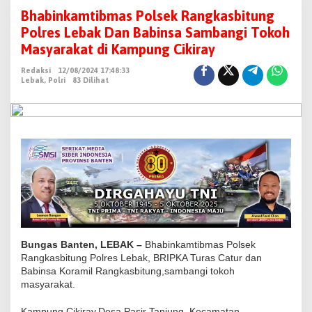
h
Bhabinkamtibmas Polsek Rangkasbitung
a
Polres Lebak Dan Babinsa Sambangi Tokoh
b
Masyarakat di Kampung Cikiray
i
Redaksi
12/08/2024 17:48:33
n
Lebak
,
Polri
83 Dilihat
k
a
m
t
i
b
m
a
s
P
Bungas Banten, LEBAK –
Bhabinkamtibmas Polsek
o
Rangkasbitung Polres Lebak, BRIPKA Turas Catur dan
Babinsa Koramil Rangkasbitung,sambangi tokoh
l
masyarakat.
s
e
Kampung Cikiray,Desa Pasir Tanjung, Kecamatan