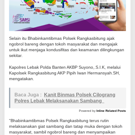
s
L
e
b
a
Selain itu Bhabinkamtibmas Polsek Rangkasbitung ajak
k
ngobrol bareng dengan tokoh masyarakat dan mengajak
untuk ikut menjaga kondusifitas dan keamanan dilingkungan
D
sekitar.
a
n
Kapolres Lebak Polda Banten AKBP Suyono,.S.I.K, melalui
B
Kapolsek Rangkasbitung AKP Pipih Iwan Hermansyah.SH,
mengatakan.
a
b
i
Baca Juga :
Kanit Binmas Polsek Cilograng
Polres Lebak Melaksanakan Sambang
n
s
Powered by
Inline Related Posts
a
“Bhabinkamtibmas Polsek Rangkasbitung terus rutin
S
melaksanakan giat sambang dan tatap muka dengan tokoh
a
masyarakat, sambil ngobrol bareng dan menyampaikan