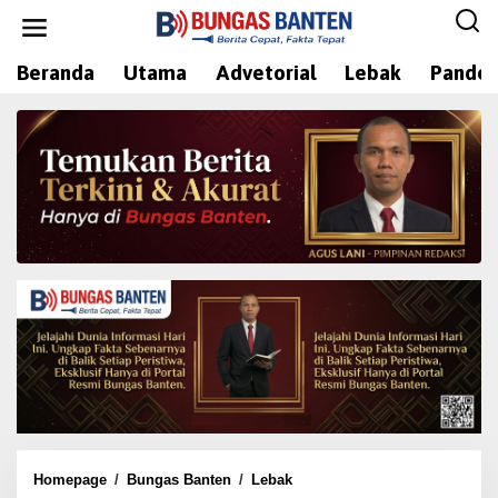
L
e
w
Beranda
Utama
Advetorial
Lebak
Pandeg
a
t
i
k
e
k
o
n
t
e
n
Homepage
/
Bungas Banten
/
Lebak
B