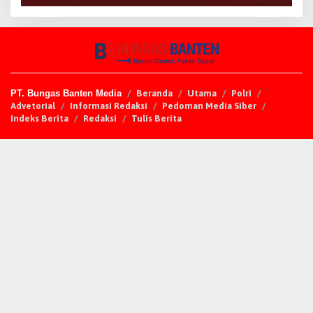
PT. Bungas Banten Media
Beranda
Utama
Polri
Advetorial
Informasi Redaksi
Pedoman Media Siber
Indeks Berita
Redaksi
Tulis Berita