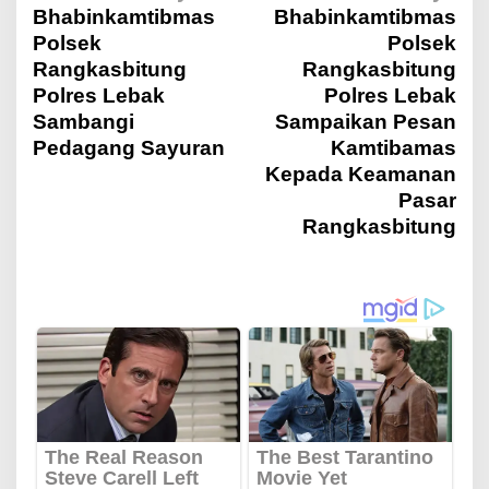
N
Bhabinkamtibmas
Bhabinkamtibmas
Polsek
Polsek
a
Rangkasbitung
Rangkasbitung
Polres Lebak
Polres Lebak
v
Sambangi
Sampaikan Pesan
Pedagang Sayuran
Kamtibamas
i
Kepada Keamanan
Pasar
Rangkasbitung
g
a
s
i
p