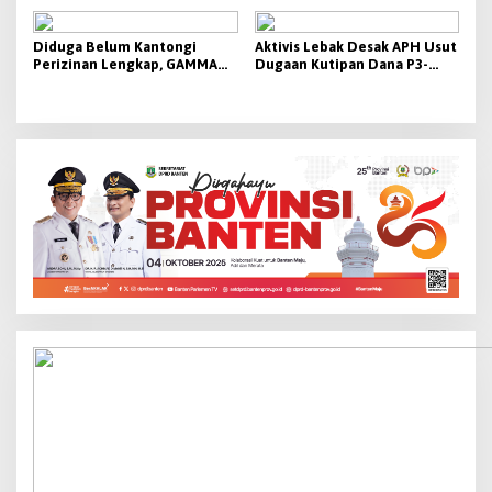
Banten
Diduga Belum Kantongi
Aktivis Lebak Desak APH Usut
Perizinan Lengkap, GAMMA
Dugaan Kutipan Dana P3-
Desak Pemkab Lebak
TGAI 2026
Hentikan Operasional PT
Beton Cipta Labuan