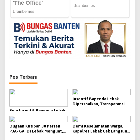
o
s
Pos Terbaru
Insentif Bapenda Lebak
Dipersoalkan, Transparansi
KPI Jadi Sorotan
Poin Insentif Bapenda Lebak
Dipertanyakan, Beban
Penagihan Berat Justru
Disebut Tak Berbanding
Dugaan Kutipan 30 Persen
Demi Keselamatan Warga,
dengan Besaran yang
P3A- GAI Di Lebak Menguat,
Kapolres Lebak Cek Langsung
Diterima
Aktivis Siap Bawa Ke Polda
Tanjakan Bangarum