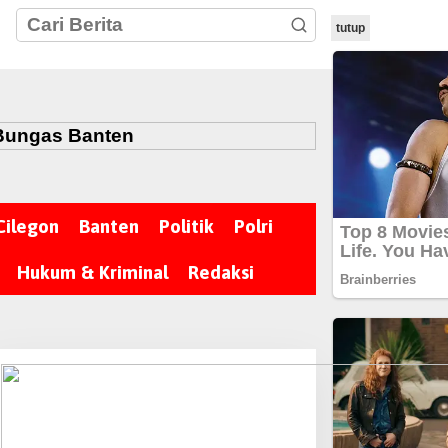
tutup
Cilegon
Banten
Politik
Polri
Hukum & Kriminal
Redaksi