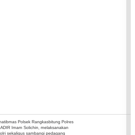
atibmas Polsek Rangkasbitung Polres
ADIR Imam Solichin, melaksanakan
Polri sekaligus sambangi pedagang