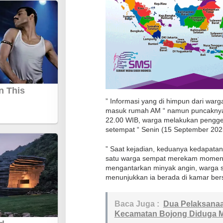
n
g
k
u
h
d
e
n
‎” Informasi yang di himpun dari war
g
masuk rumah AM “ namun puncaknya, 
a
22.00 WIB, warga melakukan pengge
setempat “ Senin (15 September 202
n
I
‎” Saat kejadian, keduanya kedapata
b
satu warga sempat merekam momen i
u
mengantarkan minyak angin, warga se
menunjukkan ia berada di kamar be
R
u
m
Baca Juga :
Dua Pelaksana
Kecamatan Bojong Diduga M
a