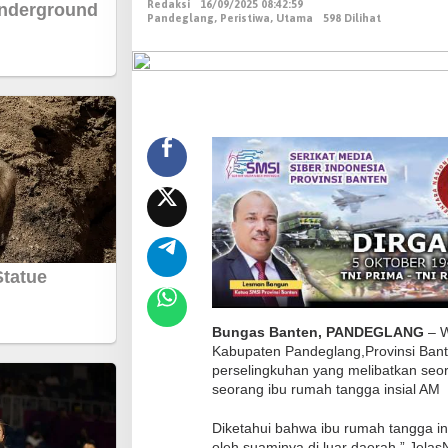
Redaksi
16/09/2025 08:42:59
!
Pandeglang
,
Peristiwa
,
Utama
598 Dilihat
.
.
O
k
n
u
m
G
u
r
u
d
i
Bungas Banten, PANDEGLANG
– W
K
Kabupaten Pandeglang,Provinsi Ban
e
perselingkuhan yang melibatkan seo
seorang ibu rumah tangga insial AM
c
a
Diketahui bahwa ibu rumah tangga in
m
oleh suaminya di luar daerah.” Jelas