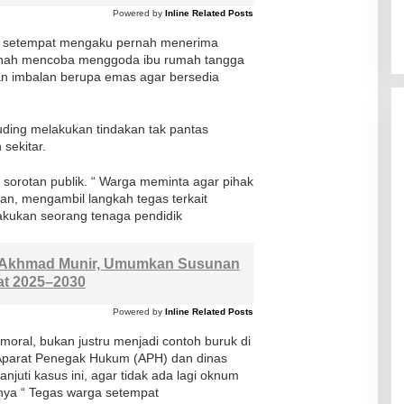
Powered by
Inline Related Posts
rga setempat mengaku pernah menerima
rnah mencoba menggoda ibu rumah tangga
n imbalan berupa emas agar bersedia
uding melakukan tindakan tak pantas
sekitar.
 sorotan publik. “ Warga meminta agar pihak
an, mengambil langkah tegas terkait
lakukan seorang tenaga pendidik
: Akhmad Munir, Umumkan Susunan
t 2025–2030
Powered by
Inline Related Posts
moral, bukan justru menjadi contoh buruk di
Aparat Penegak Hukum (APH) dan dinas
njuti kasus ini, agar tidak ada lagi oknum
nya “ Tegas warga setempat