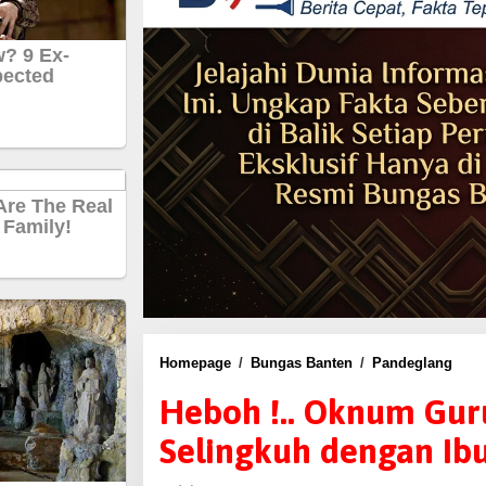
Homepage
/
Bungas Banten
/
Pandeglang
H
e
Heboh !.. Oknum Gur
b
Selingkuh dengan I
o
h