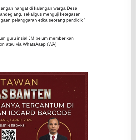
incangan hangat di kalangan warga Desa
andeglang, sekaligus menguji ketegasan
aan pelanggaran etika seorang pendidik “
knum guru insial JM belum memberikan
lpon atau via WhatsAaap (WA)