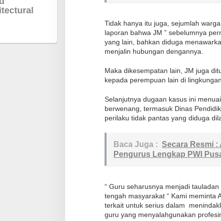
h
T
‎Tidak hanya itu juga, sejumlah wa
a
laporan bahwa JM ” sebelumnya pe
n
yang lain, bahkan diduga menawarka
g
menjalin hubungan dengannya.
g
Maka dikesempatan lain, JM juga dit
a
kepada perempuan lain di lingkungan 
‎Selanjutnya dugaan kasus ini menuai
berwenang, termasuk Dinas Pendidik
perilaku tidak pantas yang diduga di
Baca Juga :
Secara Resmi 
Pengurus Lengkap PWI Pusa
‎“ Guru seharusnya menjadi tauladan 
tengah masyarakat “ Kami meminta 
terkait untuk serius dalam menindakla
guru yang menyalahgunakan profesi