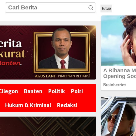
tutup
Cilegon
Banten
Politik
Polri
Hukum & Kriminal
Redaksi