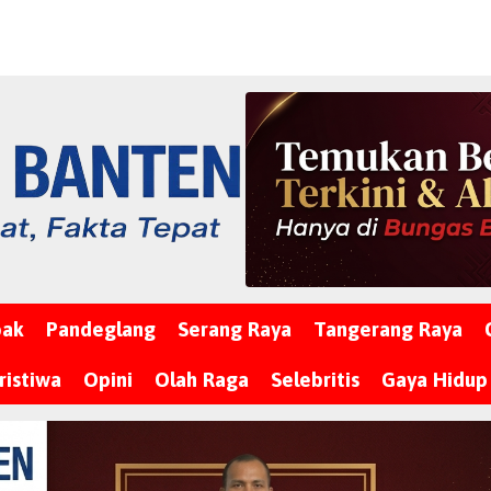
bak
Pandeglang
Serang Raya
Tangerang Raya
ristiwa
Opini
Olah Raga
Selebritis
Gaya Hidup