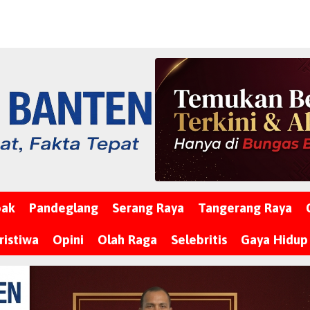
bak
Pandeglang
Serang Raya
Tangerang Raya
ristiwa
Opini
Olah Raga
Selebritis
Gaya Hidup