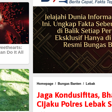
Homepage
/
Bungas Banten
/
Lebak
J
a
Jaga Kondusifitas, B
g
Cijaku Polres Lebak
a
K