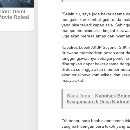
g
i
“Selain itu, saya juga bekerjasama 
K
mengaktifkan kembali giat ronda mal
e
yang bisa terjadi kapan saja. Sehin
t
mampu meminimalisir tingkat keraw
juga akan merasa aman dan nyaman
u
a
Kapolres Lebak AKBP Suyono, S.IK, m
R
Kriswana memberikan pesan agar d
T
tanggungjawabnya sebagai pembina
diharapkan dapat bekerjasama denga
di desa sehingga akan mempermudah 
akan terjalinnya komunikasi dan kerj
masyarakat.
Baca Juga :
Kapolsek Bojon
Keagamaan di Desa Kadur
“Ya benar, para bhabinkamtibmas tid
yang baik dengan para tokoh yang a