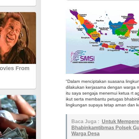
u
P
o
l
r
e
s
L
e
b
“Dalam menciptakan suasana lingkun
a
dilakukan kerjasama dengan warga ma
k
itu saya sengaja menemui ketua rt 
S
ikut serta membantu petugas bhabi
a
lingkungan supaya tetap aman dan ko
m
b
Baca Juga :
Untuk Memperera
a
Bhabinkamtibmas Polsek G
Warga Desa
n