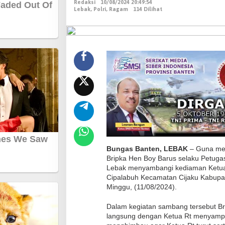
Redaksi
10/08/2024 20:49:54
o
Lebak
,
Polri
,
Ragam
114 Dilihat
n
d
u
s
i
f
i
t
a
s
,
B
Bungas Banten, LEBAK
– Guna men
Bripka Hen Boy Barus selaku Petuga
h
Lebak menyambangi kediaman Ketua 
a
Cipalabuh Kecamatan Cijaku Kabupat
b
Minggu, (11/08/2024).
i
Dalam kegiatan sambang tersebut Br
n
langsung dengan Ketua Rt menyamp
k