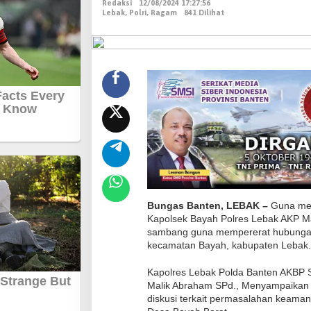
Redaksi
12/08/2024 17:27:56
s
Lebak
,
Polri
,
Ragam
841 Dilihat
e
k
B
a
y
a
h
P
o
l
r
e
Bungas Banten, LEBAK –
Guna menj
Kapolsek Bayah Polres Lebak AKP M
s
sambang guna mempererat hubungan
L
kecamatan Bayah, kabupaten Lebak. 
e
b
Kapolres Lebak Polda Banten AKBP S
Malik Abraham SPd., Menyampaikan
a
diskusi terkait permasalahan keaman
k