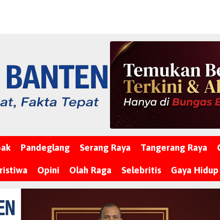
bak
Pandeglang
Serang Raya
Tangerang Raya
ristiwa
Opini
Olah Raga
Selebritis
Gaya Hidup