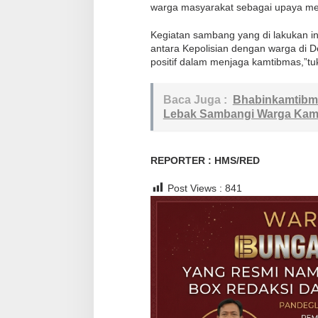
b
warga masyarakat sebagai upaya me
m
Kegiatan sambang yang di lakukan i
a
antara Kepolisian dengan warga di 
s
positif dalam menjaga kamtibmas,”t
Baca Juga :
Bhabinkamtibma
Lebak Sambangi Warga Kam
REPORTER : HMS/RED
Post Views :
841