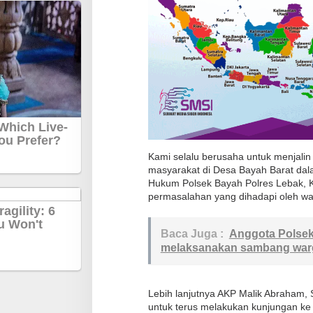
r
i
k
a
n
H
i
m
b
Kami selalu berusaha untuk menjali
a
masyarakat di Desa Bayah Barat dala
Hukum Polsek Bayah Polres Lebak, 
u
permasalahan yang dihadapi oleh w
a
n
Baca Juga :
Anggota Polsek
K
melaksanakan sambang warg
a
m
t
Lebih lanjutnya AKP Malik Abraham,
i
untuk terus melakukan kunjungan ke