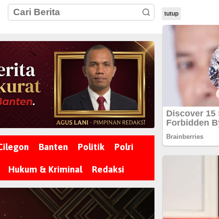
tutup
Cilegon
Banten
Politik
Polri
Hukum & Kriminal
Redaksi