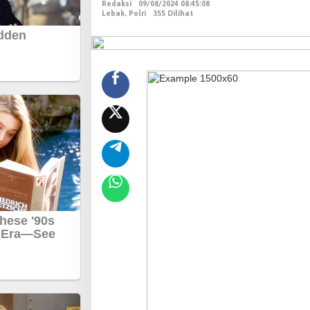
Redaksi
09/08/2024 08:45:08
k
Lebak
,
Polri
355 Dilihat
R
a
n
g
k
a
s
b
i
t
u
n
g
P
o
l
r