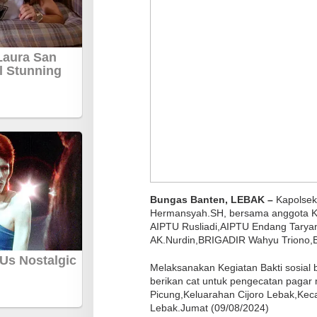
r
g
a
L
e
b
a
k
P
i
n
Bungas Banten, LEBAK –
Kapolsek
c
Hermansyah.SH, bersama anggota Kan
u
AIPTU Rusliadi,AIPTU Endang Tary
n
AK.Nurdin,BRIGADIR Wahyu Triono,
g
Melaksanakan Kegiatan Bakti sosial
berikan cat untuk pengecatan paga
Picung,Keluarahan Cijoro Lebak,Ke
Lebak.Jumat (09/08/2024)