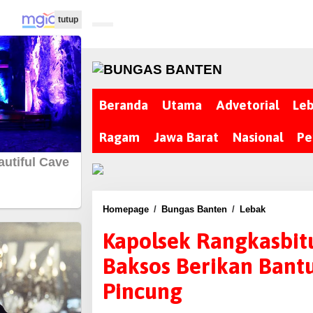
L
tutup
e
w
a
t
i
Beranda
Utama
Advetorial
Le
k
e
Ragam
Jawa Barat
Nasional
Pe
k
o
n
t
e
Homepage
/
Bungas Banten
/
Lebak
K
n
a
Kapolsek Rangkasbitu
p
Baksos Berikan Bant
o
l
Pincung
s
e