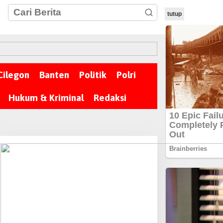
tutup
Cilegon
Banten
Politik
Polri
Hukum & Kriminal
Redaksi