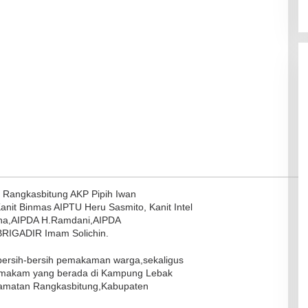
 Rangkasbitung AKP Pipih Iwan
it Binmas AIPTU Heru Sasmito, Kanit Intel
ana,AIPDA H.Ramdani,AIPDA
BRIGADIR Imam Solichin.
 bersih-bersih pemakaman warga,sekaligus
r makam yang berada di Kampung Lebak
camatan Rangkasbitung,Kabupaten