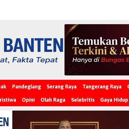
bak
Pandeglang
Serang Raya
Tangerang Raya
ristiwa
Opini
Olah Raga
Selebritis
Gaya Hidup