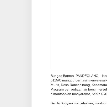
a
n
c
a
p
i
n
a
n
g
N
i
k
Bungas Banten, PANDEGLANG – Kodi
m
0115/Cimanggu berhasil menyelesa
a
Muris, Desa Rancapinang, Kecamat
t
Program penyediaan air bersih terse
i
dimanfaatkan masyarakat, Senin 6 Ju
A
Serda Supyani menjelaskan, meskipu
i