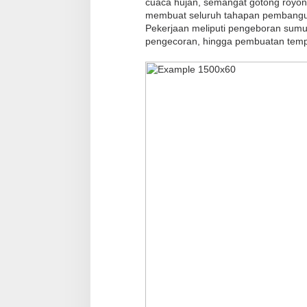
cuaca hujan, semangat gotong royon
r
membuat seluruh tahapan pembanguna
B
Pekerjaan meliputi pengeboran sumu
pengecoran, hingga pembuatan tempat
e
r
s
i
h