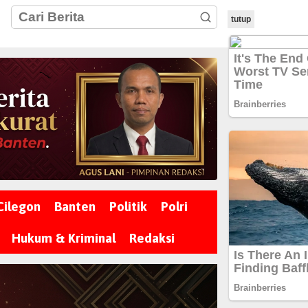
tutup
Cilegon
Banten
Politik
Polri
Hukum & Kriminal
Redaksi