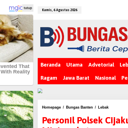
L
tutup
e
Kamis, 6 Agustus 2026
w
a
t
i
k
e
k
Beranda
Utama
Advetorial
Le
o
n
Ragam
Jawa Barat
Nasional
Pe
t
e
n
Homepage
/
Bungas Banten
/
Lebak
P
e
Personil Polsek Cijak
r
s