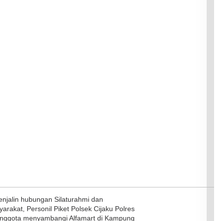
jalin hubungan Silaturahmi dan
rakat, Personil Piket Polsek Cijaku Polres
 anggota menyambangi Alfamart di Kampung