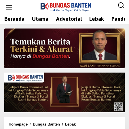
L
e
w
Beranda
Utama
Advetorial
Lebak
Pandeg
a
t
i
k
e
k
o
n
t
e
n
Homepage
/
Bungas Banten
/
Lebak
K