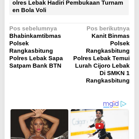
olres Lebak Hadiri Pembukaan Turnam
en Bola Voli
N
Pos sebelumnya
Pos berikutnya
Bhabinkamtibmas
Kanit Binmas
Polsek
Polsek
a
Rangkasbitung
Rangkasbitung
Polres Lebak Sapa
Polres Lebak Temui
v
Satpam Bank BTN
Lurah Cijoro Lebak
Di SMKN 1
i
Rangkasbitung
g
a
s