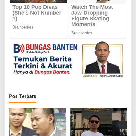
i
p
o
s
Pos Terbaru