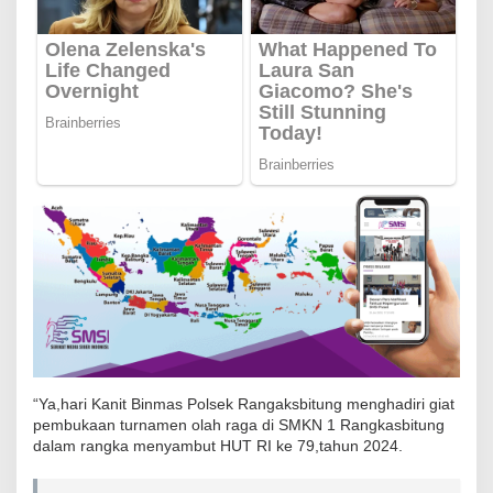
a
k
H
a
d
i
r
i
P
e
m
b
u
k
a
“Ya,hari Kanit Binmas Polsek Rangaksbitung menghadiri giat
a
pembukaan turnamen olah raga di SMKN 1 Rangkasbitung
dalam rangka menyambut HUT RI ke 79,tahun 2024.
n
T