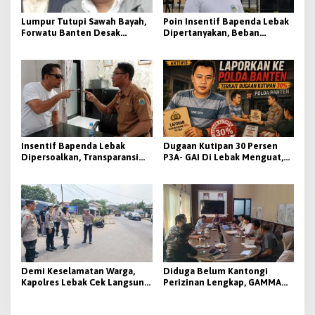
Lumpur Tutupi Sawah Bayah,
Poin Insentif Bapenda Lebak
Forwatu Banten Desak
Dipertanyakan, Beban
Pemprov Banten Buka Fakta
Penagihan Berat Justru
dan Usut Tuntas Dugaan
Disebut Tak Berbanding
Dampak Aktivitas PT CG
dengan Besaran yang
Diterima
Insentif Bapenda Lebak
Dugaan Kutipan 30 Persen
Dipersoalkan, Transparansi
P3A- GAI Di Lebak Menguat,
KPI Jadi Sorotan
Aktivis Siap Bawa Ke Polda
Banten
Demi Keselamatan Warga,
Diduga Belum Kantongi
Kapolres Lebak Cek Langsung
Perizinan Lengkap, GAMMA
Tanjakan Bangarum
Desak Pemkab Lebak
Hentikan Operasional PT