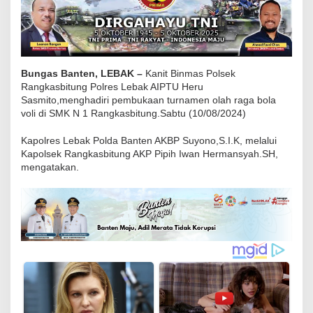
g
a
k
s
Bungas Banten, LEBAK –
Kanit Binmas Polsek
b
Rangkasbitung Polres Lebak AIPTU Heru
i
Sasmito,menghadiri pembukaan turnamen olah raga bola
t
voli di SMK N 1 Rangkasbitung.Sabtu (10/08/2024)
u
Kapolres Lebak Polda Banten AKBP Suyono,S.I.K, melalui
n
Kapolsek Rangkasbitung AKP Pipih Iwan Hermansyah.SH,
g
mengatakan.
P
o
l
r
e
s
L
e
b