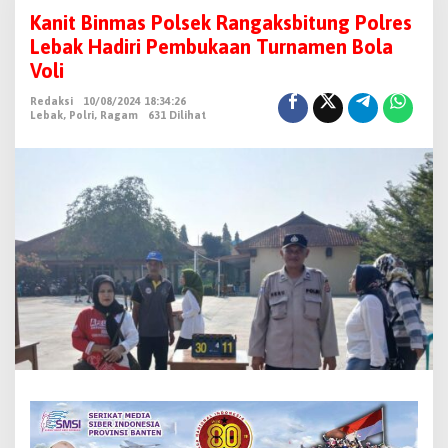
a
Kanit Binmas Polsek Rangaksbitung Polres
n
Lebak Hadiri Pembukaan Turnamen Bola
i
Voli
t
Redaksi
10/08/2024 18:34:26
B
Lebak
,
Polri
,
Ragam
631 Dilihat
i
n
m
a
s
P
o
l
s
e
k
R
a
n