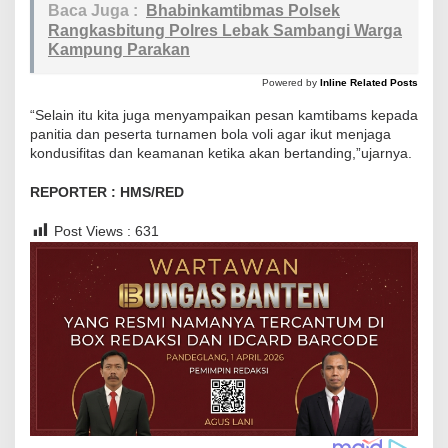
u
Baca Juga :
Bhabinkamtibmas Polsek
Rangkasbitung Polres Lebak Sambangi Warga
r
Kampung Parakan
n
a
Powered by
Inline Related Posts
m
“Selain itu kita juga menyampaikan pesan kamtibams kepada
e
panitia dan peserta turnamen bola voli agar ikut menjaga
n
kondusifitas dan keamanan ketika akan bertanding,”ujarnya.
B
REPORTER : HMS/RED
o
l
Post Views :
631
a
V
o
l
i