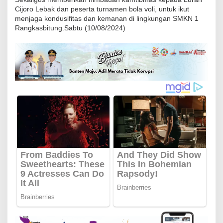
g
Cijoro Lebak dan peserta turnamen bola voli, untuk ikut
menjaga kondusifitas dan kemanan di lingkungan SMKN 1
k
Rangkasbitung.Sabtu (10/08/2024)
a
s
b
i
t
u
n
g
P
o
l
r
e
s
L
e
b