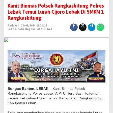
a
Kanit Binmas Polsek Rangkasbitung Polres
n
Lebak Temui Lurah Cijoro Lebak Di SMKN 1
i
Rangkasbitung
t
Redaksi
10/08/2024 18:36:12
B
Lebak
,
Polri
,
Ragam
402 Dilihat
i
n
m
a
s
P
o
l
s
e
Bungas Banten, LEBAK
– Kanit Binmas Polsek
k
Rangkasbitung Polres Lebak, AIPTU Heru Sasmito,temui
Kepala Kelurahan Cijoro Lebak, Kecamatan Rangkasbitung,
R
Kabupaten Lebak.
a
n
Sekaligus memberikan himbauan kamtibmas kepada Lurah