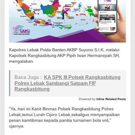
a
k
T
e
m
u
Kapolres Lebak Polda Banten AKBP Suyono.S.I.K, melalui
i
Kapolsek Rangkasbitung AKP Pipih Iwan Hermansyah.SH,
L
mengatakan.
u
r
Baca Juga :
KA SPK III Polsek Rangkasbitung
a
Polres Lebak Sambangi Satpam FIF
h
Rangkasbitung
C
Powered by
Inline Related Posts
i
j
“Ya, hari ini Kanit Binmas Polsek Rangkasbitung Polres
Lebak,temui Lurah Cijoro Lebak,sekaligus menyampaikan
o
pesan kamtibmas kepada panitia turnamen bola voli,”
r
ujarnya.
o