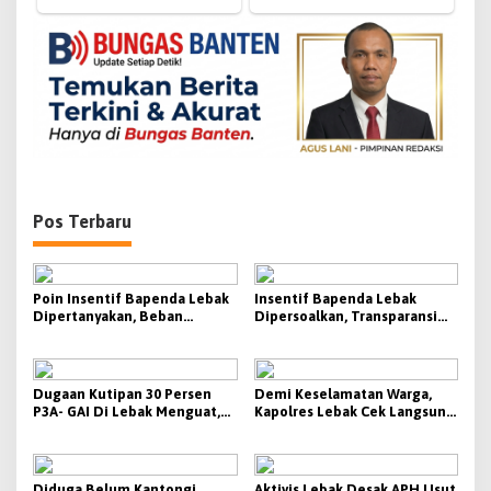
o
s
Pos Terbaru
Poin Insentif Bapenda Lebak
Insentif Bapenda Lebak
Dipertanyakan, Beban
Dipersoalkan, Transparansi
Penagihan Berat Justru
KPI Jadi Sorotan
Disebut Tak Berbanding
dengan Besaran yang
Diterima
Dugaan Kutipan 30 Persen
Demi Keselamatan Warga,
P3A- GAI Di Lebak Menguat,
Kapolres Lebak Cek Langsung
Aktivis Siap Bawa Ke Polda
Tanjakan Bangarum
Banten
Diduga Belum Kantongi
Aktivis Lebak Desak APH Usut