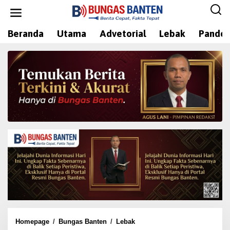
L
e
w
Beranda
Utama
Advetorial
Lebak
Pandeg
a
t
i
k
e
k
o
n
t
e
n
Homepage
/
Bungas Banten
/
Lebak
K