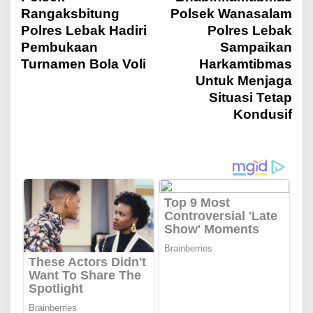
a
Rangaksbitung
Polsek Wanasalam
Polres Lebak Hadiri
Polres Lebak
v
Pembukaan
Sampaikan
Turnamen Bola Voli
Harkamtibmas
i
Untuk Menjaga
Situasi Tetap
Kondusif
g
a
s
i
p