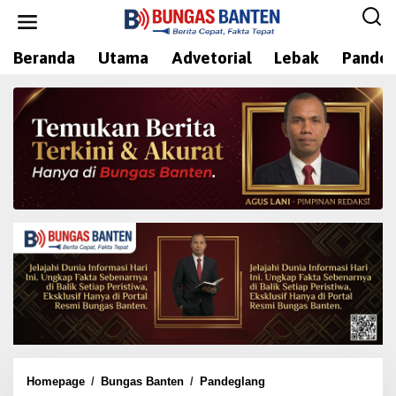
L
e
w
Beranda
Utama
Advetorial
Lebak
Pandeg
a
t
i
k
e
k
o
n
t
e
n
Homepage
/
Bungas Banten
/
Pandeglang
O