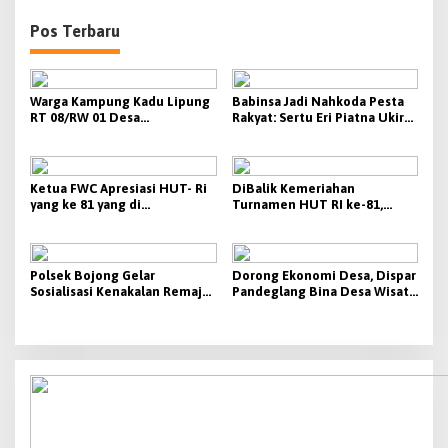
Pos Terbaru
Warga Kampung Kadu Lipung
Babinsa Jadi Nahkoda Pesta
RT 08/RW 01 Desa
Rakyat: Sertu Eri Piatna Ukir
Kalanggunung Laksanakan
Sejarah Baru dalam PHBN
Kegiatan Jumsih
HUT RI ke-81 Cikeusik
Ketua FWC Apresiasi HUT- Ri
DiBalik Kemeriahan
yang ke 81 yang di
Turnamen HUT RI ke-81,
selenggarakan di kecamatan
Kapolsek Cikeusik Rutin
Cikeusik
Pantau Keamanan di
Lapangan
Polsek Bojong Gelar
Dorong Ekonomi Desa, Dispar
Sosialisasi Kenakalan Remaja
Pandeglang Bina Desa Wisata
dan Bahaya Narkoba di MTS
Terpadu di Cipeucang
MA DAHU Pandeglang