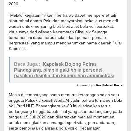
2026.
P
e
“Melalui kegiatan ini kami berharap dapat mempererat tali
r
silaturahmi antara Polri dan masyarakat, sekaligus menjadi
t
wadah untuk menjaring bibit-bibit atlet bola voli berbakat,
khususnya dari wilayah Kecamatan Cikeusik.Semoga
a
turnamen ini dapat terus melahirkan pemain-pemain
n
berprestasi yang mampu mengharumkan nama daerah,” ujar
d
Kapolsek.
i
n
Baca Juga :
Kapolsek Bojong Polres
g
Pandeglang, pimpin gaktibplin personel,
a
pastikan disiplin dan kebersihan administrasi
n
Powered by
Inline Related Posts
S
Masih di tempat yang sama menurut keterangan salah satu
e
anggota Polsek cikeusik Aipda Ahyudin bahwa turnamen Bola
m
Voli Putri HUT Bhayangkara ke-80 ini dijadwalkan terus
a
berlangsung hingga babak final yang akan berlangsung pada
k
tanggal 15 Juli 2026 dan diharapkan menjadi momentum
untuk meningkatkan semangat sportivitas, persaudaraan,
i
serta pembinaan olahraga bola voli di Kecamatan
n