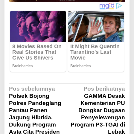
N
Pos sebelumnya
Pos berikutnya
Polsek Bojong
GAMMA Desak
Polres Pandeglang
Kementerian PU
a
Pantau Panen
Bongkar Dugaan
Jagung Hibrida,
Penyelewengan
v
Dukung Program
Program P3-TGAI di
Asta Cita Presiden
Lebak