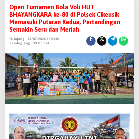
p
Open Turnamen Bola Voli HUT
e
BHAYANGKARA ke-80 di Polsek Cikeusik
n
Memasuki Putaran Kedua, Pertandingan
T
Semakin Seru dan Meriah
u
H, Jajang
07/07/2026 18:51:04
r
Pandeglang
99 Dilihat
n
a
m
e
n
B
o
l
a
V
o
l
i