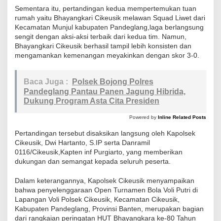
m
Sementara itu, pertandingan kedua mempertemukan tuan
a
rumah yaitu Bhayangkari Cikeusik melawan Squad Liwet dari
Kecamatan Munjul kabupaten Pandeglang,laga berlangsung
s
sengit dengan aksi-aksi terbaik dari kedua tim. Namun,
u
Bhayangkari Cikeusik berhasil tampil lebih konsisten dan
k
mengamankan kemenangan meyakinkan dengan skor 3-0.
i
P
Baca Juga :
Polsek Bojong Polres
u
Pandeglang Pantau Panen Jagung Hibrida,
t
Dukung Program Asta Cita Presiden
a
Powered by
Inline Related Posts
r
Pertandingan tersebut disaksikan langsung oleh Kapolsek
a
Cikeusik, Dwi Hartanto, S.IP serta Danramil
n
0116/Cikeusik,Kapten inf Purgiarto, yang memberikan
K
dukungan dan semangat kepada seluruh peserta.
e
Dalam keterangannya, Kapolsek Cikeusik menyampaikan
d
bahwa penyelenggaraan Open Turnamen Bola Voli Putri di
u
Lapangan Voli Polsek Cikeusik, Kecamatan Cikeusik,
a
Kabupaten Pandeglang, Provinsi Banten, merupakan bagian
,
dari rangkaian peringatan HUT Bhayangkara ke-80 Tahun