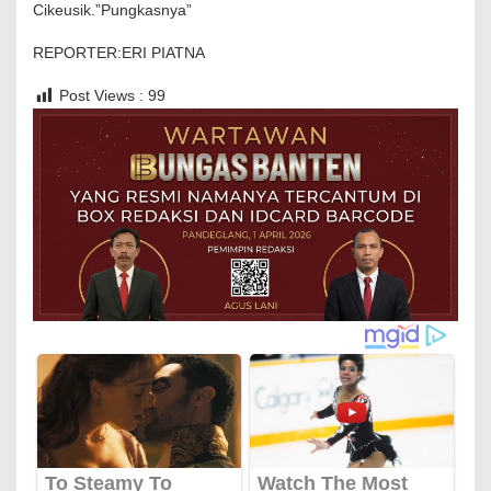
Cikeusik.”Pungkasnya”
S
e
REPORTER:ERI PIATNA
r
Post Views :
99
u
d
a
n
M
e
r
i
a
h