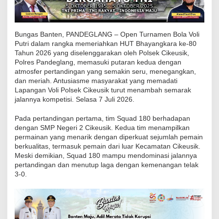
H
U
T
Bungas Banten, PANDEGLANG – Open Turnamen Bola Voli
B
Putri dalam rangka memeriahkan HUT Bhayangkara ke-80
Tahun 2026 yang diselenggarakan oleh Polsek Cikeusik,
H
Polres Pandeglang, memasuki putaran kedua dengan
A
atmosfer pertandingan yang semakin seru, menegangkan,
Y
dan meriah. Antusiasme masyarakat yang memadati
A
Lapangan Voli Polsek Cikeusik turut menambah semarak
jalannya kompetisi. Selasa 7 Juli 2026.
N
G
Pada pertandingan pertama, tim Squad 180 berhadapan
K
dengan SMP Negeri 2 Cikeusik. Kedua tim menampilkan
A
permainan yang menarik dengan diperkuat sejumlah pemain
berkualitas, termasuk pemain dari luar Kecamatan Cikeusik.
R
Meski demikian, Squad 180 mampu mendominasi jalannya
A
pertandingan dan menutup laga dengan kemenangan telak
k
3-0.
e
-
8
0