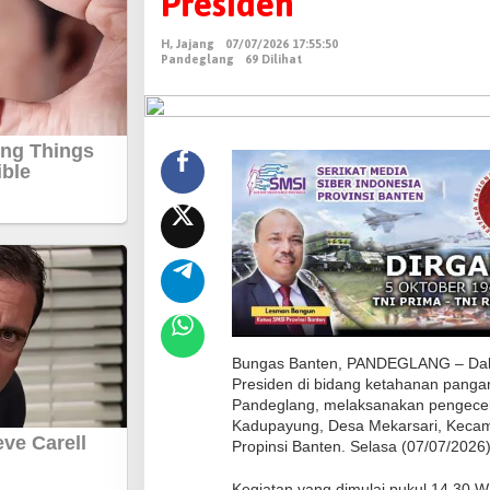
Presiden
k
B
H, Jajang
07/07/2026 17:55:50
o
Pandeglang
69 Dilihat
j
o
n
g
P
o
l
r
e
s
P
Bungas Banten, PANDEGLANG – Dala
a
Presiden di bidang ketahanan pangan
n
Pandeglang, melaksanakan pengecek
Kadupayung, Desa Mekarsari, Kecam
d
Propinsi Banten. Selasa (07/07/2026)
e
g
Kegiatan yang dimulai pukul 14.30 WI