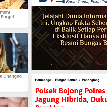
Homepage
/
Bungas Banten
/
Pandeglang
P
o
Polsek Bojong Polre
l
Jagung Hibrida, Duk
s
e