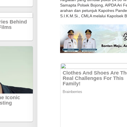
l
Samapta Polsek Bojong, AIPDA Ari Fe
arahan dan petunjuk Kapolres Pande
a
S.I.K.M.Si., CMLA melalui Kapolsek
n
g
P
a
n
t
a
u
P
a
n
e
n
J
a
g
u