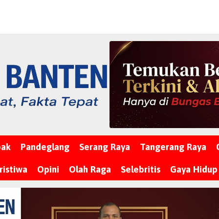
bak
Pandeglang
Serang Raya
Tangerang Raya
ristiwa
Opini
Olah Raga
Selebritis
Gaya Hidup