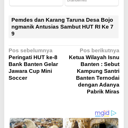
Pemdes dan Karang Taruna Desa Bojo
ngmanik Antusias Sambut HUT RI Ke 7
9
N
Pos sebelumnya
Pos berikutnya
Peringati HUT ke-8
Ketua Wilayah Isnu
Bank Banten Gelar
Banten : Sebut
a
Jawara Cup Mini
Kampung Santri
Soccer
Banten Ternodai
v
dengan Adanya
Pabrik Miras
i
g