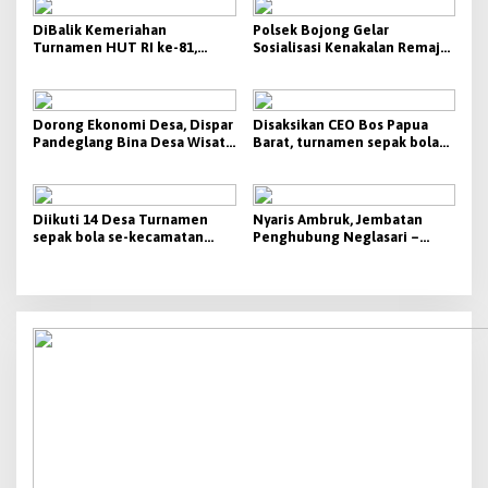
DiBalik Kemeriahan
Polsek Bojong Gelar
Turnamen HUT RI ke-81,
Sosialisasi Kenakalan Remaja
Kapolsek Cikeusik Rutin
dan Bahaya Narkoba di MTS
Pantau Keamanan di
MA DAHU Pandeglang
Lapangan
Dorong Ekonomi Desa, Dispar
Disaksikan CEO Bos Papua
Pandeglang Bina Desa Wisata
Barat, turnamen sepak bola
Terpadu di Cipeucang
HUT RI ke 81 pesta Raya
cikeusik 2026 semakin meriah
Diikuti 14 Desa Turnamen
Nyaris Ambruk, Jembatan
sepak bola se-kecamatan
Penghubung Neglasari –
Cikeusik : peringati HUT- RI
Saketi Terancam Putus
yang ke 81, Disaksikan Ribuan
penonton,