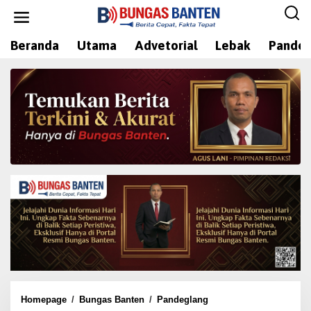
L
e
w
Beranda
Utama
Advetorial
Lebak
Pandeg
a
t
i
k
e
k
o
n
t
e
n
Homepage
/
Bungas Banten
/
Pandeglang
P