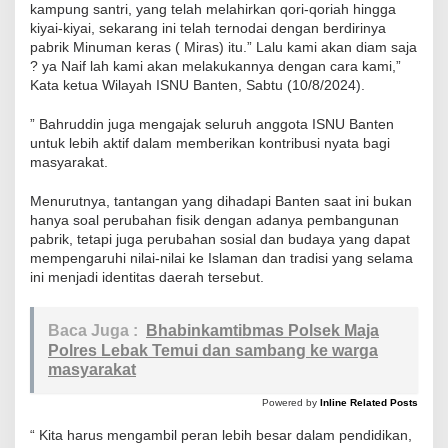
n
kampung santri, yang telah melahirkan qori-qoriah hingga
kiyai-kiyai, sekarang ini telah ternodai dengan berdirinya
g
pabrik Minuman keras ( Miras) itu.” Lalu kami akan diam saja
a
? ya Naif lah kami akan melakukannya dengan cara kami,”
n
Kata ketua Wilayah ISNU Banten, Sabtu (10/8/2024).
A
” Bahruddin juga mengajak seluruh anggota ISNU Banten
d
untuk lebih aktif dalam memberikan kontribusi nyata bagi
a
masyarakat.
n
y
Menurutnya, tantangan yang dihadapi Banten saat ini bukan
hanya soal perubahan fisik dengan adanya pembangunan
a
pabrik, tetapi juga perubahan sosial dan budaya yang dapat
P
mempengaruhi nilai-nilai ke Islaman dan tradisi yang selama
a
ini menjadi identitas daerah tersebut.
b
r
Baca Juga :
Bhabinkamtibmas Polsek Maja
i
Polres Lebak Temui dan sambang ke warga
k
masyarakat
M
Powered by
Inline Related Posts
i
“ Kita harus mengambil peran lebih besar dalam pendidikan,
r