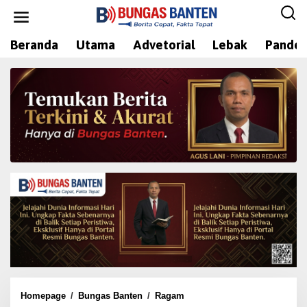
L
e
w
Beranda
Utama
Advetorial
Lebak
Pandeg
a
t
i
k
e
k
o
n
t
e
n
Homepage
/
Bungas Banten
/
Ragam
K