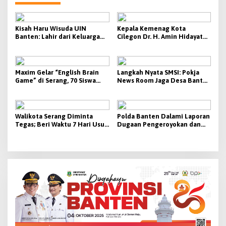
Kisah Haru Wisuda UIN
Kepala Kemenag Kota
Banten: Lahir dari Keluarga
Cilegon Dr. H. Amin Hidayat
Sederhana, Kepala Kemenag
Resmi Diraih Gelar Doktor
Cilegon Raih Gelar Doktor
Terbaik di UIN SMH Banten
dan Cium Pipi Sang Ibunda
Maxim Gelar “English Brain
Langkah Nyata SMSI: Pokja
Game” di Serang, 70 Siswa
News Room Jaga Desa Banten
SMA/SMK Ikuti Kompetisi
Resmi Dikukuhkan, Siap
Cerdas Cermat
Dorong Digitalisasi Desa
Walikota Serang Diminta
Polda Banten Dalami Laporan
Tegas; Beri Waktu 7 Hari Usut
Dugaan Pengeroyokan dan
Tuntas, Jika Tidak Aksi Unjuk
Penculikan di Lebak, Penyidik
Rasa Digelar
Lakukan Scientific Crime
Investigation