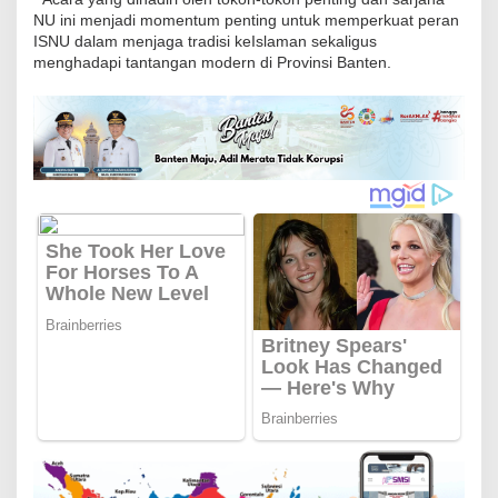
e
NU ini menjadi momentum penting untuk memperkuat peran
ISNU dalam menjaga tradisi keIslaman sekaligus
n
menghadapi tantangan modern di Provinsi Banten.
:
S
e
b
u
t
K
a
m
p
u
n
g
S
a
n
t