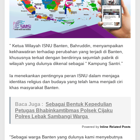
r
i
B
a
n
t
” Ketua Wilayah ISNU Banten, Bahruddin, menyampaikan
kekhawatiran terhadap perubahan yang terjadi di Banten,
e
khususnya terkait dengan berdirinya sejumlah pabrik di
n
wilayah yang dulunya dikenal sebagai “ Kampung Santri.”
T
e
Ia menekankan pentingnya peran ISNU dalam menjaga
identitas religius dan budaya yang telah lama menjadi ciri
r
khas masyarakat Banten.
n
o
Baca Juga :
Sebagai Bentuk Kepedulian
d
Petugas Bhabinkamtibmas Polsek Cijaku
a
Polres Lebak Sambangi Warga
i
d
Powered by
Inline Related Posts
e
“Sebagai warga Banten yang dulunya kami menyebutnya