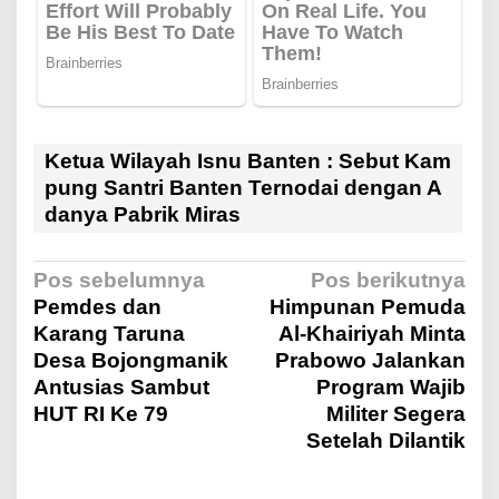
Ketua Wilayah Isnu Banten : Sebut Kam
pung Santri Banten Ternodai dengan A
danya Pabrik Miras
N
Pos sebelumnya
Pos berikutnya
Pemdes dan
Himpunan Pemuda
Karang Taruna
Al-Khairiyah Minta
a
Desa Bojongmanik
Prabowo Jalankan
Antusias Sambut
Program Wajib
v
HUT RI Ke 79
Militer Segera
Setelah Dilantik
i