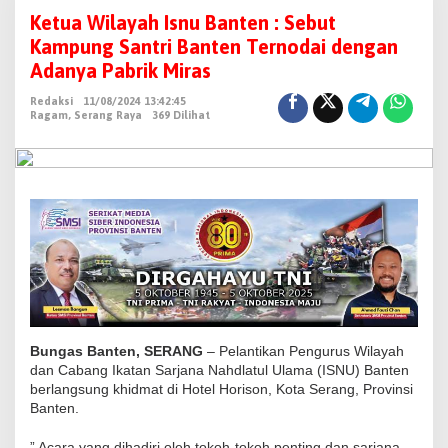
e
Ketua Wilayah Isnu Banten : Sebut
t
Kampung Santri Banten Ternodai dengan
u
Adanya Pabrik Miras
a
Redaksi
11/08/2024 13:42:45
W
Ragam
,
Serang Raya
369 Dilihat
i
l
a
y
a
h
I
s
n
u
Bungas Banten, SERANG
– Pelantikan Pengurus Wilayah
B
dan Cabang Ikatan Sarjana Nahdlatul Ulama (ISNU) Banten
berlangsung khidmat di Hotel Horison, Kota Serang, Provinsi
a
Banten.
n
t
” Acara yang dihadiri oleh tokoh-tokoh penting dan sarjana