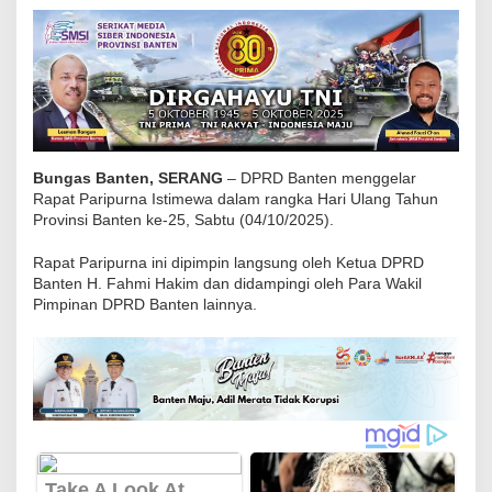
w
a
H
U
T
-
2
Bungas Banten, SERANG
– DPRD Banten menggelar
Rapat Paripurna Istimewa dalam rangka Hari Ulang Tahun
5
Provinsi Banten ke-25, Sabtu (04/10/2025).
T
a
Rapat Paripurna ini dipimpin langsung oleh Ketua DPRD
h
Banten H. Fahmi Hakim dan didampingi oleh Para Wakil
Pimpinan DPRD Banten lainnya.
u
n
,
T
e
g
u
h