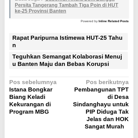
Persita Tangerang Tambah Tiga Poin di HUT
ke-25 Provinsi Banten
Powered by
Inline Related Posts
Rapat Paripurna Istimewa HUT-25 Tahu
n
Teguhkan Semangat Kolaborasi Menuj
u Banten Maju dan Bebas Korupsi
N
Pos sebelumnya
Pos berikutnya
Istana Bongkar
Pembangunan TPT
Biang Keladi
di Desa
a
Kekurangan di
Sindanghayu untuk
Program MBG
PIP Diduga Tak
v
Jelas dan HOK
Sangat Murah
i