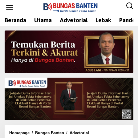
L
e
w
Beranda
Utama
Advetorial
Lebak
Pandeg
a
t
i
k
e
k
o
n
t
e
n
Homepage
/
Bungas Banten
/
Advetorial
R