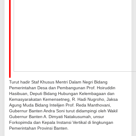
d
a
n
B
e
b
a
s
K
o
r
Turut hadir Staf Khusus Mentri Dalam Negri Bidang
u
Pemerintahan Desa dan Pembangunan Prof. Hoiruddin
p
Hasibuan, Deputi Bidang Hubungan Kelembagaan dan
Kemasyarakatan Kemensetneg, R. Hadi Nugroho, Jaksa
s
Agung Muda Bidang Intelijen Prof. Reda Manthovani,
i
Gubernur Banten Andra Soni turut didampingi oleh Wakil
Gubernur Banten A. Dimyati Natakusumah, unsur
Forkopimda dan Kepala Instansi Vertikal di lingkungan
Pemerintahan Provinsi Banten.