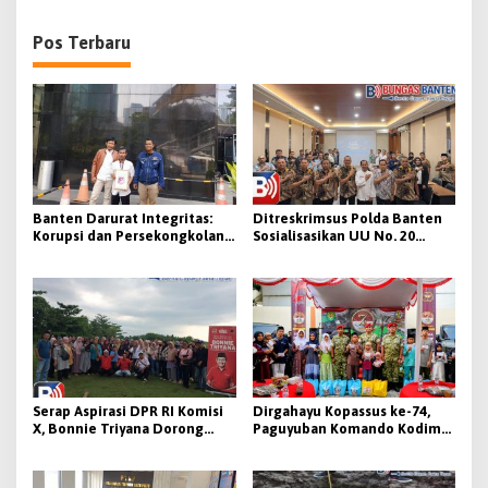
Pos Terbaru
Banten Darurat Integritas:
Ditreskrimsus Polda Banten
Korupsi dan Persekongkolan
Sosialisasikan UU No. 20
Tender Diduga Mengakar di
Tahun 2025 tentang KUHAP
Pemerintahan
kepada PPNS Wilayah Banten
Serap Aspirasi DPR RI Komisi
Dirgahayu Kopassus ke-74,
X, Bonnie Triyana Dorong
Paguyuban Komando Kodim
Penguatan Pendidikan dan
0623/Cilegon Adakan
Kesejahteraan Guru di Lebak-
Syukuran
Pandeglang