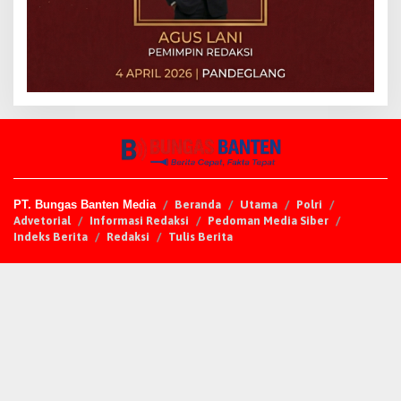
PT. Bungas Banten Media
Beranda
Utama
Polri
Advetorial
Informasi Redaksi
Pedoman Media Siber
Indeks Berita
Redaksi
Tulis Berita