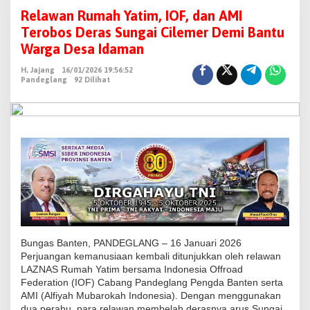
e
Relawan Rumah Yatim, IOF, dan AMI
l
Terobos Deras Sungai Cilemer Demi Bantu
a
Warga Desa Idaman
w
H, Jajang
16/01/2026 19:56:52
a
Pandeglang
92 Dilihat
n
R
u
m
a
h
Y
a
t
i
Bungas Banten, PANDEGLANG – 16 Januari 2026
m
Perjuangan kemanusiaan kembali ditunjukkan oleh relawan
LAZNAS Rumah Yatim bersama Indonesia Offroad
,
Federation (IOF) Cabang Pandeglang Pengda Banten serta
I
AMI (Alfiyah Mubarokah Indonesia). Dengan menggunakan
O
dua perahu, para relawan membelah derasnya arus Sungai