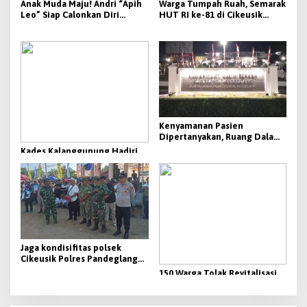
Anak Muda Maju! Andri “Apih
Warga Tumpah Ruah, Semarak
Leo” Siap Calonkan Diri
HUT RI ke-81 di Cikeusik
Sebagai Kades Kolelet Picung
Berlangsung Meriah dan
Aman
Kenyamanan Pasien
Dipertanyakan, Ruang Dalam
RS Berkah Pandeglang
Kades Kalanggunung Hadiri
Dikeluhkan Panas dan Minim
Tasyakuran Tahfidzul Qur’an
Perawatan
MDTA Al-Hijaiyah, Dorong
Generasi Qur’ani Berakhlak
Mulia
Jaga kondisifitas polsek
Cikeusik Polres Pandeglang
bersama koramil, siap
150 Warga Tolak Revitalisasi
amankan pertandingan sepak
Situ Cikedal Rp9,49 Miliar. ICT:
bola
Ada yang Lebih Mendesak