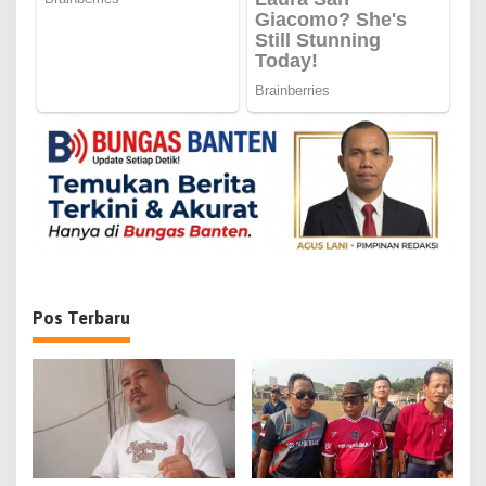
p
o
s
Pos Terbaru