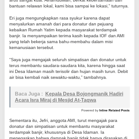
arus sangat kuat. Alhamdulillah, berkat kebersamaan dan
bantuan relawan lokal, kami bisa sampai ke lokasi,” tuturnya.
Eri juga mengungkapkan rasa syukur karena dapat
menyalurkan amanah dari para donatur dan pejuang
kebaikan Rumah Yatim kepada masyarakat terdampak
banjir. Ia menyampaikan terima kasih kepada IOF dan AMI
yang telah bekerja sama bahu-membahu dalam misi
kemanusiaan tersebut.
“Saya juga mengajak seluruh simpatisan dan donatur untuk
terus membantu saudara-saudara kita, karena hingga saat
ini Desa Idaman masih terisolir dan hujan masih turun. Debit
air bisa kembali naik sewaktu-waktu,” tambahnya.
Baca Juga :
Kepala Desa Bojongmanik Hadiri
Acara Isra Miraj di Mesjid At-Taqwa
Powered by
Inline Related Posts
Sementara itu, Jefri, anggota AMI, turut mengajak para
donatur dan simpatisan untuk membantu masyarakat
terdampak banjir, khususnya di Desa Idaman. Ia
menegaskan bahwa dampak banjir tidak hanya dirasakan di