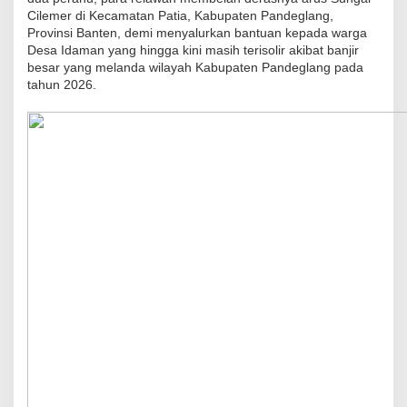
F
Cilemer di Kecamatan Patia, Kabupaten Pandeglang,
Provinsi Banten, demi menyalurkan bantuan kepada warga
,
Desa Idaman yang hingga kini masih terisolir akibat banjir
d
besar yang melanda wilayah Kabupaten Pandeglang pada
a
tahun 2026.
n
A
M
I
T
e
r
o
b
o
s
D
e
r
a