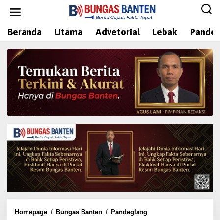
L
e
w
Beranda
Utama
Advetorial
Lebak
Pandeg
a
t
i
k
e
k
o
n
t
e
n
Homepage
/
Bungas Banten
/
Pandeglang
R