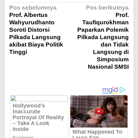
N
Pos sebelumnya
Pos berikutnya
Prof. Albertus
Prof.
Wahyurudhanto
Taufiqurokhman
a
Soroti Distorsi
Paparkan Polemik
Pilkada Langsung
Pilkada Langsung
v
akibat Biaya Politik
dan Tidak
Tinggi
Langsung di
i
Simposium
Nasional SMSI
g
a
s
i