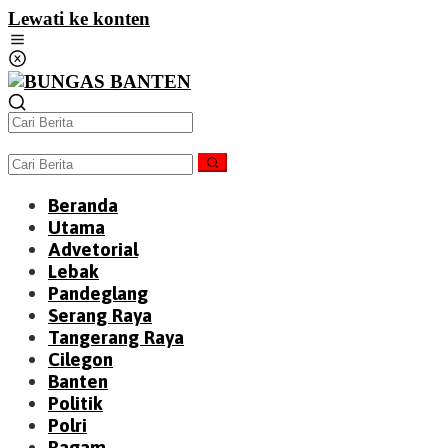
Lewati ke konten
Beranda
Utama
Advetorial
Lebak
Pandeglang
Serang Raya
Tangerang Raya
Cilegon
Banten
Politik
Polri
Ragam