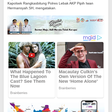
Kapolsek Rangkasbitung Polres Lebak AKP Pipih Iwan
b
Hermansyah.SH, mengatakan.
i
t
u
n
g
P
o
l
r
e
s
L
e
b
a
k
P
a