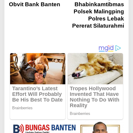
Obvit Bank Banten
Bhabinkamtibmas
v
Polsek Malingping
Polres Lebak
i
Pererat Silaturahmi
g
a
s
i
p
o