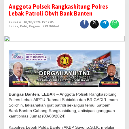
n
Anggota Polsek Rangkasbitung Polres
g
Lebak Patroli Obvit Bank Banten
g
Redaksi
09/08/2024 15:17:05
o
Lebak
,
Polri
,
Ragam
799 Dilihat
t
a
P
o
l
s
e
k
R
a
Bungas Banten, LEBAK
– Anggota Polsek Rangkasbitung
n
Polres Lebak AIPTU Rahmat Subiakto dan BRIGADIR Imam
Solichin, laksanakan giat patroli sekaligus temui Satpam
g
Bank Banten Cabang Rangkasbitung, antisipasi gangguan
k
kamtibmas.Jumat (09/08/2024)
a
s
Kapolres Lebak Polda Banten AKBP Suyono.S.I.K, melalui