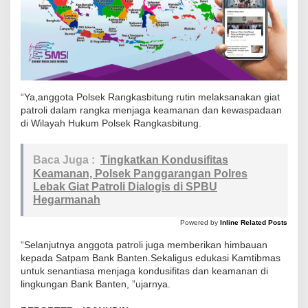
t
r
o
l
i
“Ya,anggota Polsek Rangkasbitung rutin melaksanakan giat
O
patroli dalam rangka menjaga keamanan dan kewaspadaan
b
di Wilayah Hukum Polsek Rangkasbitung.
v
i
Baca Juga :
Tingkatkan Kondusifitas
t
Keamanan, Polsek Panggarangan Polres
B
Lebak Giat Patroli Dialogis di SPBU
a
Hegarmanah
n
Powered by
Inline Related Posts
k
“Selanjutnya anggota patroli juga memberikan himbauan
B
kepada Satpam Bank Banten.Sekaligus edukasi Kamtibmas
a
untuk senantiasa menjaga kondusifitas dan keamanan di
n
lingkungan Bank Banten, ”ujarnya.
t