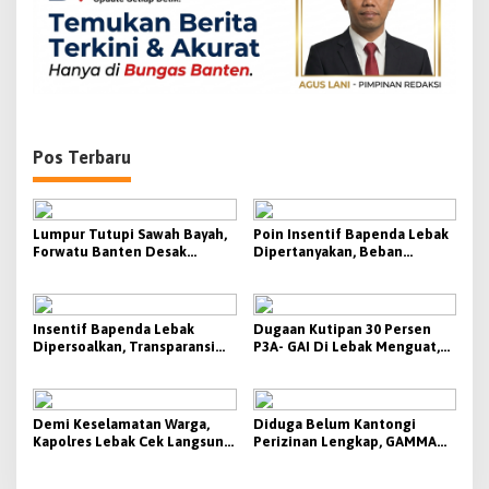
s
Pos Terbaru
Lumpur Tutupi Sawah Bayah,
Poin Insentif Bapenda Lebak
Forwatu Banten Desak
Dipertanyakan, Beban
Pemprov Banten Buka Fakta
Penagihan Berat Justru
dan Usut Tuntas Dugaan
Disebut Tak Berbanding
Dampak Aktivitas PT CG
dengan Besaran yang
Diterima
Insentif Bapenda Lebak
Dugaan Kutipan 30 Persen
Dipersoalkan, Transparansi
P3A- GAI Di Lebak Menguat,
KPI Jadi Sorotan
Aktivis Siap Bawa Ke Polda
Banten
Demi Keselamatan Warga,
Diduga Belum Kantongi
Kapolres Lebak Cek Langsung
Perizinan Lengkap, GAMMA
Tanjakan Bangarum
Desak Pemkab Lebak
Hentikan Operasional PT