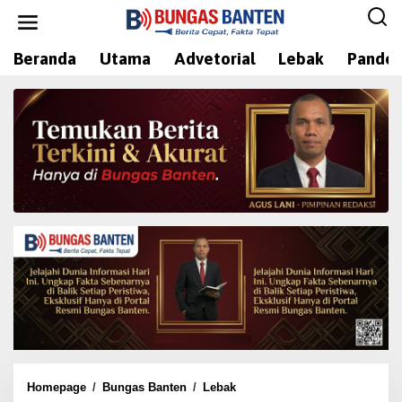
L
e
w
Beranda
Utama
Advetorial
Lebak
Pandeg
a
t
i
k
e
k
o
n
t
e
n
Homepage
/
Bungas Banten
/
Lebak
A