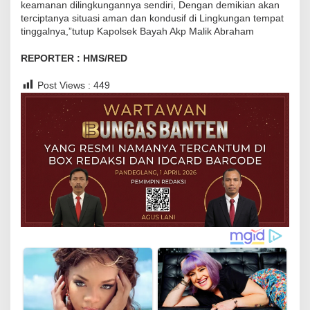
keamanan dilingkungannya sendiri, Dengan demikian akan
r
terciptanya situasi aman dan kondusif di Lingkungan tempat
g
tinggalnya,”tutup Kapolsek Bayah Akp Malik Abraham
a
REPORTER : HMS/RED
B
i
Post Views :
449
n
a
a
n