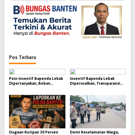
o
s
Pos Terbaru
Poin Insentif Bapenda Lebak
Insentif Bapenda Lebak
Dipertanyakan, Beban
Dipersoalkan, Transparansi
Penagihan Berat Justru
KPI Jadi Sorotan
Disebut Tak Berbanding
dengan Besaran yang
Diterima
Dugaan Kutipan 30 Persen
Demi Keselamatan Warga,