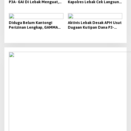
P3A- GAI Di Lebak Menguat,
Kapolres Lebak Cek Langsung
Aktivis Siap Bawa Ke Polda
Tanjakan Bangarum
Banten
Diduga Belum Kantongi
Aktivis Lebak Desak APH Usut
Perizinan Lengkap, GAMMA
Dugaan Kutipan Dana P3-
Desak Pemkab Lebak
TGAI 2026
Hentikan Operasional PT
Beton Cipta Labuan