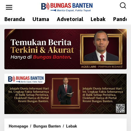
L
e
w
Beranda
Utama
Advetorial
Lebak
Pandeg
a
t
i
k
e
k
o
n
t
e
n
Homepage
/
Bungas Banten
/
Lebak
B