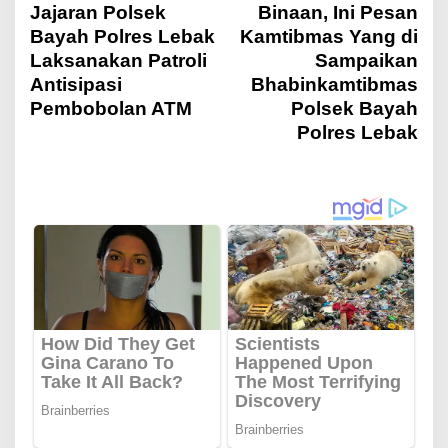
Jajaran Polsek
Binaan, Ini Pesan
a
Bayah Polres Lebak
Kamtibmas Yang di
Laksanakan Patroli
Sampaikan
v
Antisipasi
Bhabinkamtibmas
Pembobolan ATM
Polsek Bayah
i
Polres Lebak
g
a
s
i
p