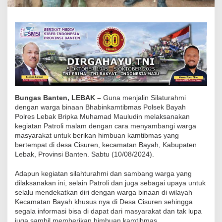
b
m
a
s
B
h
a
b
Bungas Banten, LEBAK –
Guna menjalin Silaturahmi
i
dengan warga binaan Bhabinkamtibmas Polsek Bayah
n
Polres Lebak Bripka Muhamad Mauludin melaksanakan
kegiatan Patroli malam dengan cara menyambangi warga
k
masyarakat untuk berikan himbuan kamtibmas yang
a
bertempat di desa Cisuren, kecamatan Bayah, Kabupaten
m
Lebak, Provinsi Banten. Sabtu (10/08/2024).
t
Adapun kegiatan silahturahmi dan sambang warga yang
i
dilaksanakan ini, selain Patroli dan juga sebagai upaya untuk
b
selalu mendekatkan diri dengan warga binaan di wilayah
m
Kecamatan Bayah khusus nya di Desa Cisuren sehingga
a
segala informasi bisa di dapat dari masyarakat dan tak lupa
juga sambil memberikan himbuan kamtibmas
s