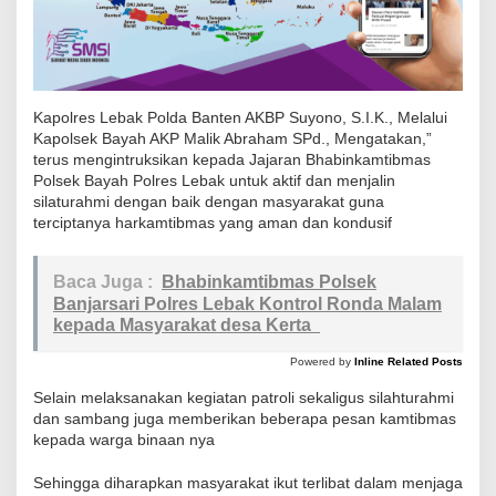
e
b
a
k
S
Kapolres Lebak Polda Banten AKBP Suyono, S.I.K., Melalui
Kapolsek Bayah AKP Malik Abraham SPd., Mengatakan,”
a
terus mengintruksikan kepada Jajaran Bhabinkamtibmas
m
Polsek Bayah Polres Lebak untuk aktif dan menjalin
b
silaturahmi dengan baik dengan masyarakat guna
a
terciptanya harkamtibmas yang aman dan kondusif
n
g
Baca Juga :
Bhabinkamtibmas Polsek
D
Banjarsari Polres Lebak Kontrol Ronda Malam
kepada Masyarakat desa Kerta
e
n
Powered by
Inline Related Posts
g
Selain melaksanakan kegiatan patroli sekaligus silahturahmi
a
dan sambang juga memberikan beberapa pesan kamtibmas
n
kepada warga binaan nya
W
Sehingga diharapkan masyarakat ikut terlibat dalam menjaga
a