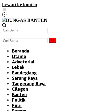
Lewati ke konten
Beranda
Utama
Advetorial
Lebak
Pandeglang
Serang Raya
Tangerang Raya
Cilegon
Banten
Politik
Polri
Ragam