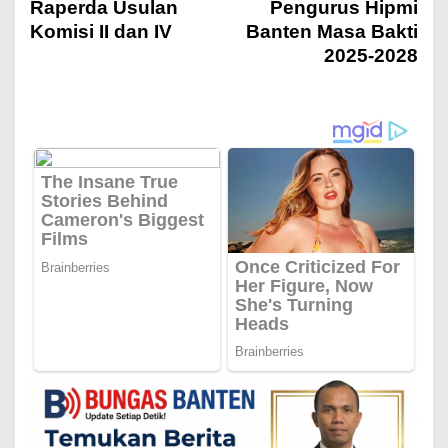
Raperda Usulan
Pengurus Hipmi
v
Komisi II dan IV
Banten Masa Bakti
2025-2028
i
g
a
s
i
p
o