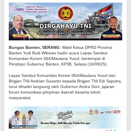
Y
u
d
i
B
u
d
Bungas Banten, SERANG-
Wakil Ketua DPRD Provinsi
Banten Yudi Budi Wibowo hadiri acara Lepas Sambut
i
Komandan Korem 064/Maulana Yusuf, bertempat di
W
Pendopo Gubernur Banten, KP3B, Selasa (16/09/25).
i
b
Lepas Sambut Komandan Korem 064/Maulana Yusuf dari
Brigjen TNI Andrian Susanto kepada Brigjen TNI Edi Saputra,
o
turut dihadiri langsung oleh Gubernur Andra Soni, jajaran
w
forum komunikasi pimpinan daerah beserta tokoh
o
masyarakat.
,
H
a
d
i