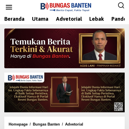
L
e
w
Beranda
Utama
Advetorial
Lebak
Pandeg
a
t
i
k
e
k
o
n
t
e
n
Homepage
/
Bungas Banten
/
Advetorial
W