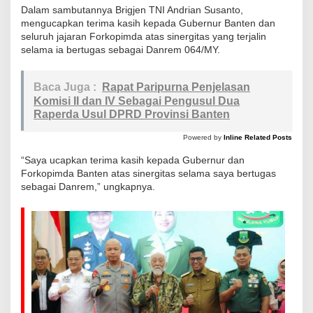
D
Dalam sambutannya Brigjen TNI Andrian Susanto,
a
mengucapkan terima kasih kepada Gubernur Banten dan
seluruh jajaran Forkopimda atas sinergitas yang terjalin
n
selama ia bertugas sebagai Danrem 064/MY.
r
e
Baca Juga :
Rapat Paripurna Penjelasan
m
Komisi II dan IV Sebagai Pengusul Dua
0
Raperda Usul DPRD Provinsi Banten
6
Powered by
Inline Related Posts
4
/
“Saya ucapkan terima kasih kepada Gubernur dan
Forkopimda Banten atas sinergitas selama saya bertugas
M
sebagai Danrem,” ungkapnya.
a
u
l
a
n
a
Y
u