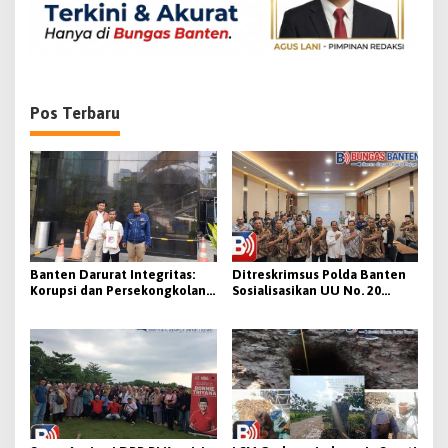
s
Pos Terbaru
Banten Darurat Integritas:
Ditreskrimsus Polda Banten
Korupsi dan Persekongkolan
Sosialisasikan UU No. 20
Tender Diduga Mengakar di
Tahun 2025 tentang KUHAP
Pemerintahan
kepada PPNS Wilayah Banten