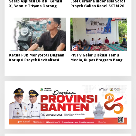
Serap Aspirasi DPR RI Komisi
LSM Gerhana Indonesia Soroti
X, Bonnie Triyana Dorong
Proyek Galian Kabel SKTM 20
Penguatan Pendidikan dan
KV di Tangerang: K3 dan
Kesejahteraan Guru di Lebak-
Pengawasan Dipertanyakan
Pandeglang
Ketua P3B Menyoroti Dugaan
PPJTV Gelar Diskusi Temu
Korupsi Proyek Revitalisasi
Media, Kupas Program Bang
Sekolah di Banten
Andra untuk Percepat
Pembangunan Jalan Desa