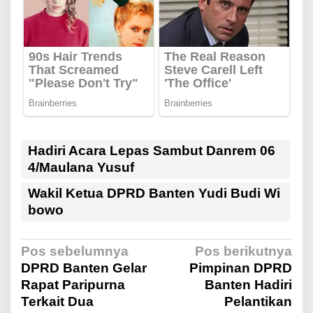
Hadiri Acara Lepas Sambut Danrem 06
4/Maulana Yusuf
Wakil Ketua DPRD Banten Yudi Budi Wi
bowo
N
Pos sebelumnya
Pos berikutnya
DPRD Banten Gelar
Pimpinan DPRD
Rapat Paripurna
Banten Hadiri
a
Terkait Dua
Pelantikan