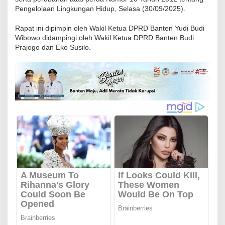
P
Pengelolaan Lingkungan Hidup, Selasa (30/09/2025).
a
Rapat ini dipimpin oleh Wakil Ketua DPRD Banten Yudi Budi
r
Wibowo didampingi oleh Wakil Ketua DPRD Banten Budi
i
Prajogo dan Eko Susilo.
p
u
r
n
a
T
e
r
k
a
i
t
D
u
a