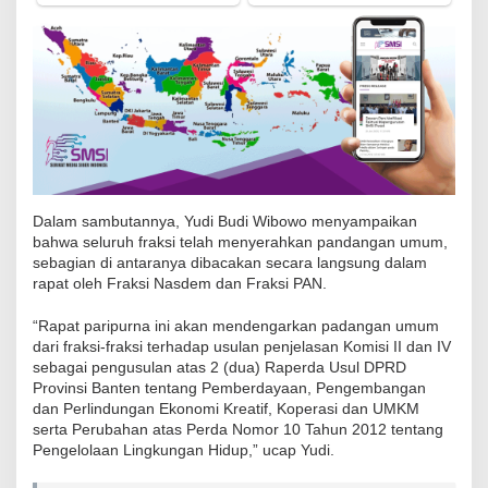
R
a
p
e
r
d
a
U
Dalam sambutannya, Yudi Budi Wibowo menyampaikan
s
bahwa seluruh fraksi telah menyerahkan pandangan umum,
u
sebagian di antaranya dibacakan secara langsung dalam
rapat oleh Fraksi Nasdem dan Fraksi PAN.
l
a
“Rapat paripurna ini akan mendengarkan padangan umum
n
dari fraksi-fraksi terhadap usulan penjelasan Komisi II dan IV
K
sebagai pengusulan atas 2 (dua) Raperda Usul DPRD
Provinsi Banten tentang Pemberdayaan, Pengembangan
o
dan Perlindungan Ekonomi Kreatif, Koperasi dan UMKM
m
serta Perubahan atas Perda Nomor 10 Tahun 2012 tentang
i
Pengelolaan Lingkungan Hidup,” ucap Yudi.
s