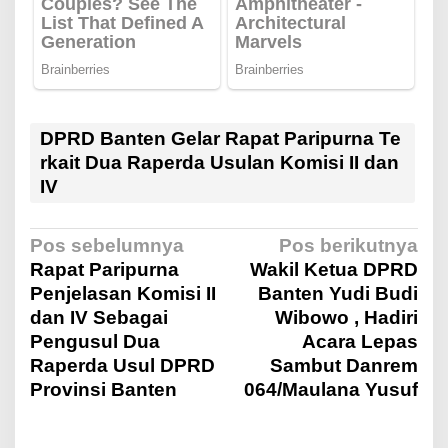
DPRD Banten Gelar Rapat Paripurna Te
rkait Dua Raperda Usulan Komisi II dan
IV
N
Pos sebelumnya
Pos berikutnya
Rapat Paripurna
Wakil Ketua DPRD
Penjelasan Komisi II
Banten Yudi Budi
a
dan IV Sebagai
Wibowo , Hadiri
Pengusul Dua
Acara Lepas
v
Raperda Usul DPRD
Sambut Danrem
Provinsi Banten
064/Maulana Yusuf
i