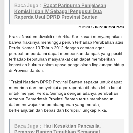
i
Baca Juga :
Rapat Paripurna Penjelasan
I
Komisi II dan IV Sebagai Pengusul Dua
I
Raperda Usul DPRD Provinsi Banten
d
Powered by
Inline Related Posts
a
Fraksi Nasdem diwakili oleh Rika Kartikasari menyampaikan
n
bahwa fraksinya menunggu penuh terhadap Perubahan atas
I
Perda Nomor 10 Tahun 2012 dengan catatan agar
V
perubahan perda ini dapat memberikan dampak yang positif
terhadap kebutuhan masyarakat dan dapat memberikan
kepastian hukum dalam upaya pengelolaan lingkungan hidup
di Provinsi Banten.
“Fraksi Nasdem DPRD Provinsi Banten sepakat untuk dapat
menerima dan menyetujui agar raperda dibahas lebih lanjut
untuk menjadi Perda. Semoga dengan adanya perubahan
tersebut Pemerintah Provinsi Banten terus membangun
dalam mewujudkan pembangunan yang merata,
berkelanjutan dan bebas dari korupsi,” ungkap Rika.
Baca Juga :
Hari Kesaktian Pancasila,
Pemprov Banten Teguhkan Semangat