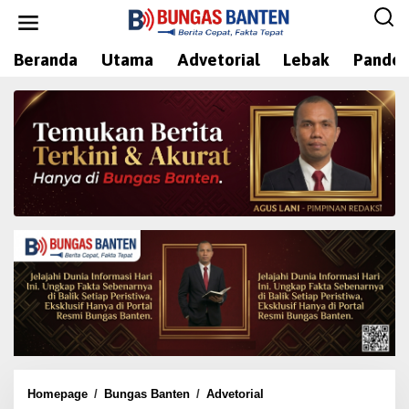
L
e
w
Beranda
Utama
Advetorial
Lebak
Pandeg
a
t
i
k
e
k
o
n
t
e
n
Homepage
/
Bungas Banten
/
Advetorial
D