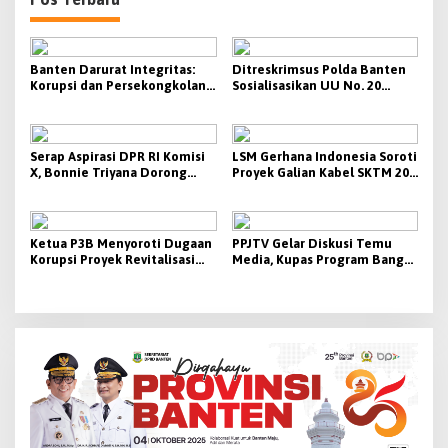
Banten Darurat Integritas:
Ditreskrimsus Polda Banten
Korupsi dan Persekongkolan
Sosialisasikan UU No. 20
Tender Diduga Mengakar di
Tahun 2025 tentang KUHAP
Pemerintahan
kepada PPNS Wilayah Banten
Serap Aspirasi DPR RI Komisi
LSM Gerhana Indonesia Soroti
X, Bonnie Triyana Dorong
Proyek Galian Kabel SKTM 20
Penguatan Pendidikan dan
KV di Tangerang: K3 dan
Kesejahteraan Guru di Lebak-
Pengawasan Dipertanyakan
Pandeglang
Ketua P3B Menyoroti Dugaan
PPJTV Gelar Diskusi Temu
Korupsi Proyek Revitalisasi
Media, Kupas Program Bang
Sekolah di Banten
Andra untuk Percepat
Pembangunan Jalan Desa