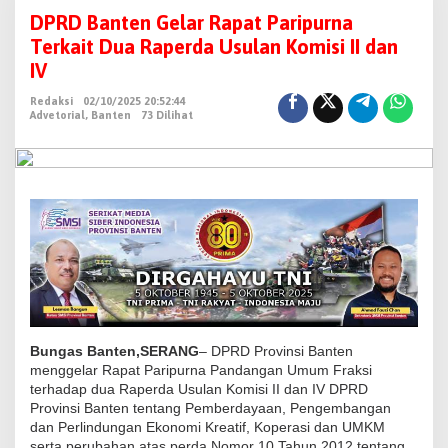
P
DPRD Banten Gelar Rapat Paripurna
R
Terkait Dua Raperda Usulan Komisi II dan
D
IV
B
Redaksi
02/10/2025 20:52:44
a
Advetorial
,
Banten
73 Dilihat
n
t
e
n
G
e
l
a
r
R
Bungas Banten,SERANG
– DPRD Provinsi Banten
a
menggelar Rapat Paripurna Pandangan Umum Fraksi
terhadap dua Raperda Usulan Komisi II dan IV DPRD
p
Provinsi Banten tentang Pemberdayaan, Pengembangan
a
dan Perlindungan Ekonomi Kreatif, Koperasi dan UMKM
t
serta perubahan atas perda Nomor 10 Tahun 2012 tentang