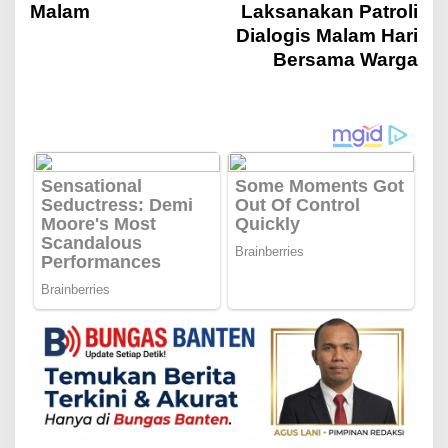
Malam
Laksanakan Patroli
i
Dialogis Malam Hari
Bersama Warga
g
a
s
i
p
o
s