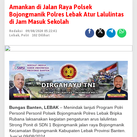
m
Amankan di Jalan Raya Polsek
a
Bojongmanik Polres Lebak Atur Lalulintas
n
di Jam Masuk Sekolah
k
Redaksi
09/08/2024 05:22:41
a
Lebak
,
Polri
102 Dilihat
n
d
i
J
a
l
a
n
R
a
Bungas Banten, LEBAK
– Menindak lanjuti Program Polri
y
Personil Personil Polsek Bojongmanik Polres Lebak Bripka
Rubana laksanakan kegiatan pengaturan arus lalulintas
a
Strong Ponit di SDN 1 Bojongmanik jalan raya Bojongmanik
P
Kecamatan Bojongmanik Kabupaten Lebak Provinsi Banten.
o
Jum’at 09/08/2024