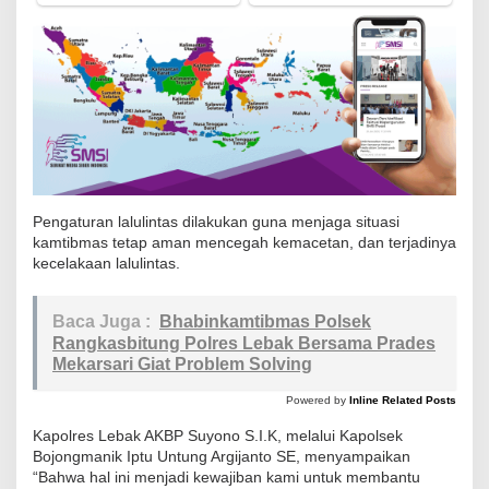
e
s
L
e
b
a
k
A
Pengaturan lalulintas dilakukan guna menjaga situasi
t
kamtibmas tetap aman mencegah kemacetan, dan terjadinya
u
kecelakaan lalulintas.
r
L
Baca Juga :
Bhabinkamtibmas Polsek
a
Rangkasbitung Polres Lebak Bersama Prades
Mekarsari Giat Problem Solving
l
u
Powered by
Inline Related Posts
l
Kapolres Lebak AKBP Suyono S.I.K, melalui Kapolsek
i
Bojongmanik Iptu Untung Argijanto SE, menyampaikan
n
“Bahwa hal ini menjadi kewajiban kami untuk membantu