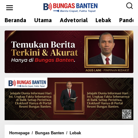
L
e
w
Beranda
Utama
Advetorial
Lebak
Pandeg
a
t
i
k
e
k
o
n
t
e
n
Homepage
/
Bungas Banten
/
Lebak
A