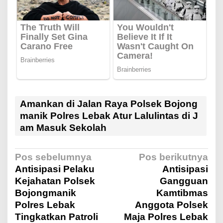
Amankan di Jalan Raya Polsek Bojong
manik Polres Lebak Atur Lalulintas di J
am Masuk Sekolah
N
Pos sebelumnya
Pos berikutnya
Antisipasi Pelaku
Antisipasi
Kejahatan Polsek
Gangguan
a
Bojongmanik
Kamtibmas
Polres Lebak
Anggota Polsek
v
Tingkatkan Patroli
Maja Polres Lebak