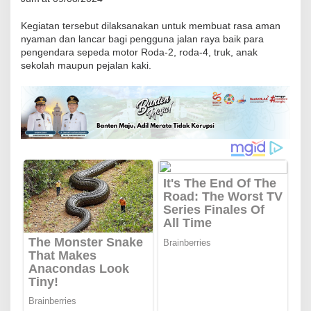
l
Kegiatan tersebut dilaksanakan untuk membuat rasa aman
s
nyaman dan lancar bagi pengguna jalan raya baik para
e
pengendara sepeda motor Roda-2, roda-4, truk, anak
k
sekolah maupun pejalan kaki.
B
o
j
o
n
g
m
a
n
i
k
P
o
l
r