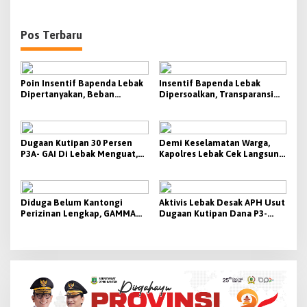
Pos Terbaru
Poin Insentif Bapenda Lebak
Insentif Bapenda Lebak
Dipertanyakan, Beban
Dipersoalkan, Transparansi
Penagihan Berat Justru
KPI Jadi Sorotan
Disebut Tak Berbanding
dengan Besaran yang
Diterima
Dugaan Kutipan 30 Persen
Demi Keselamatan Warga,
P3A- GAI Di Lebak Menguat,
Kapolres Lebak Cek Langsung
Aktivis Siap Bawa Ke Polda
Tanjakan Bangarum
Banten
Diduga Belum Kantongi
Aktivis Lebak Desak APH Usut
Perizinan Lengkap, GAMMA
Dugaan Kutipan Dana P3-
Desak Pemkab Lebak
TGAI 2026
Hentikan Operasional PT
Beton Cipta Labuan