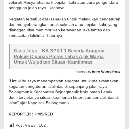
t
seluruh Masyarakat baik pejalan kaki atau para pengendara
pengguna jalan raya. Ucapnya
a
s
Kegiatan tersebut dilaksanakan untuk melakukan pengaturan
d
dan menyeberangkan anak sekolah atau pejalan kaki, yang
i
dianggap bisa menimbulkan kerawanan laka lantas dan
kemacetan lalulinta. Tuturnya.
J
a
m
Baca Juga :
KA.SPKT 1 Beserta Anggota
Polsek Cipanas Polres Lebak Ajak Warga
M
Untuk Wujudkan Situasi Kamtibmas
a
s
Powered by
Inline Related Posts
u
“Untuk itu saya menempatkan anggota untuk melaksanakan
k
kegiatan pengaturan lalulintas di sepanjang jalan raya
Bojongmanik Kecamatan Bojongmanik Kabupaten Lebak
S
demi terciptanya situasi keamanan ketertiban berlalulintas di
e
jalan” ujar Kapolsek Bojongmanik.
k
o
REPORTER : HMS/RED
l
Post Views :
102
a