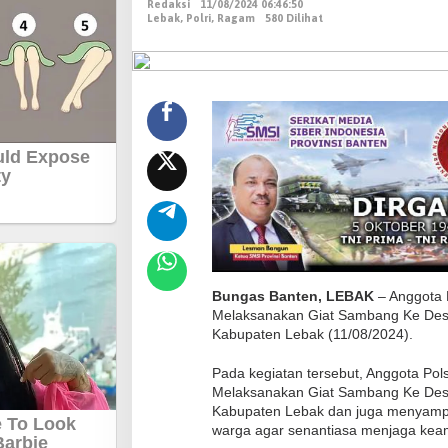
Redaksi
11/08/2024 06:46:50
t
Lebak
,
Polri
,
Ragam
580 Dilihat
a
P
o
l
s
e
k
B
a
n
j
a
Bungas Banten, LEBAK
– Anggota P
Melaksanakan Giat Sambang Ke Desa
r
Kabupaten Lebak (11/08/2024).
s
a
Pada kegiatan tersebut, Anggota Pols
r
Melaksanakan Giat Sambang Ke Des
Kabupaten Lebak dan juga menyamp
i
warga agar senantiasa menjaga kea
P