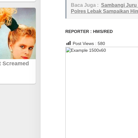
t
Baca Juga :
Sambangi Juru 
u
Polres Lebak Sampaikan H
r
k
REPORTER : HMS/RED
e
u
Post Views :
580
s
i
k