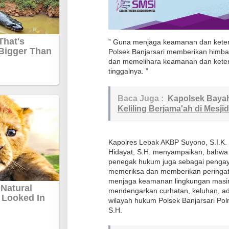
n
S
a
” Guna menjaga keamanan dan ketert
m
Polsek Banjarsari memberikan himba
b
dan memelihara keamanan dan ketert
tinggalnya. ”
a
n
g
Baca Juga :
Kapolsek Bayah
Keliling Berjama'ah di Mesj
d
i
D
Kapolres Lebak AKBP Suyono, S.I.K.
e
Hidayat, S.H. menyampaikan, bahwa h
s
penegak hukum juga sebagai pengay
memeriksa dan memberikan peringat
a
menjaga keamanan lingkungan masi
C
mendengarkan curhatan, keluhan, a
i
wilayah hukum Polsek Banjarsari Po
b
S.H.
a