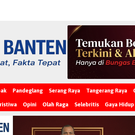
bak
Pandeglang
Serang Raya
Tangerang Raya
ristiwa
Opini
Olah Raga
Selebritis
Gaya Hidup