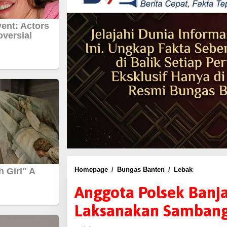
Homepage
/
Bungas Banten
/
Lebak
A
n
Anggota Polsek Banja
g
Laksanakan Sambang
g
o