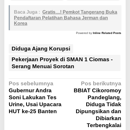
Baca Juga :
Gratis....! Pemkot Tangerang Buka
Pendaftaran Pelatihan Bahasa Jerman dan
Korea
Powered by
Inline Related Posts
Diduga Ajang Korupsi
Pekerjaan Proyek di SMAN 1 Ciomas -
Serang Menuai Sorotan
N
Pos sebelumnya
Pos berikutnya
Gubernur Andra
BBIAT Cikoromoy
Soni Lakukan Tes
Pandeglang,
a
Urine, Usai Upacara
Diduga Tidak
HUT ke-25 Banten
Dipungsikan dan
v
Dibiarkan
Terbengkalai