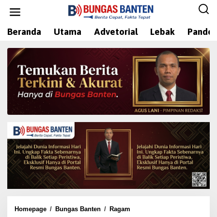
L
e
w
Beranda
Utama
Advetorial
Lebak
Pandeg
a
t
i
k
e
k
o
n
t
e
n
Homepage
/
Bungas Banten
/
Ragam
D