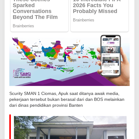
u
a
i
S
o
r
o
t
a
n
Scurity SMAN 1 Ciomas, Apuk saat ditanya awak media,
pekerjaan tersebut bukan berasal dari dan BOS melainkan
dari dinas pendidikan provinsi Banten