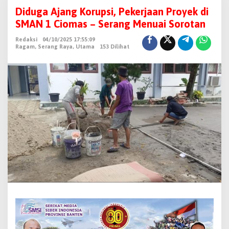
i
Diduga Ajang Korupsi, Pekerjaan Proyek di
d
SMAN 1 Ciomas – Serang Menuai Sorotan
u
Redaksi
04/10/2025 17:55:09
g
Ragam
,
Serang Raya
,
Utama
153 Dilihat
a
A
j
a
n
g
K
o
r
u
p
s
i
,
P