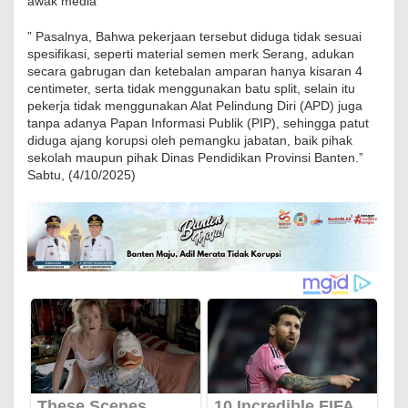
awak media
N
” Pasalnya, Bahwa pekerjaan tersebut diduga tidak sesuai
1
spesifikasi, seperti material semen merk Serang, adukan
C
secara gabrugan dan ketebalan amparan hanya kisaran 4
i
centimeter, serta tidak menggunakan batu split, selain itu
pekerja tidak menggunakan Alat Pelindung Diri (APD) juga
o
tanpa adanya Papan Informasi Publik (PIP), sehingga patut
m
diduga ajang korupsi oleh pemangku jabatan, baik pihak
a
sekolah maupun pihak Dinas Pendidikan Provinsi Banten.”
Sabtu, (4/10/2025)
s
-
S
e
r
a
n
g
M
e
n