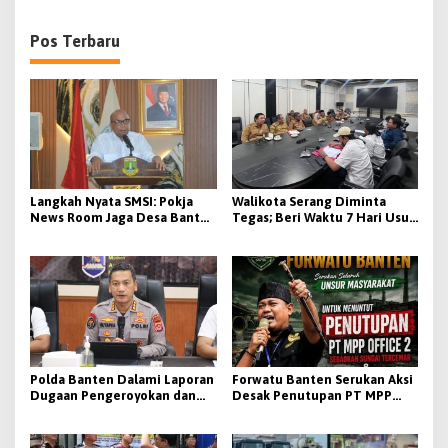
Pos Terbaru
Langkah Nyata SMSI: Pokja
Walikota Serang Diminta
News Room Jaga Desa Banten
Tegas; Beri Waktu 7 Hari Usut
Resmi Dikukuhkan, Siap
Tuntas, Jika Tidak Aksi Unjuk
Dorong Digitalisasi Desa
Rasa Digelar
Polda Banten Dalami Laporan
Forwatu Banten Serukan Aksi
Dugaan Pengeroyokan dan
Desak Penutupan PT MPP
Penculikan di Lebak, Penyidik
OFFICE 2 Atas Dugaan
Lakukan Scientific Crime
Pencemaran Sungai
Investigation