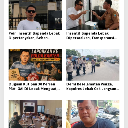
Poin Insentif Bapenda Lebak
Insentif Bapenda Lebak
Dipertanyakan, Beban
Dipersoalkan, Transparansi
Penagihan Berat Justru
KPI Jadi Sorotan
Disebut Tak Berbanding
dengan Besaran yang
Diterima
Dugaan Kutipan 30 Persen
Demi Keselamatan Warga,
P3A- GAI Di Lebak Menguat,
Kapolres Lebak Cek Langsung
Aktivis Siap Bawa Ke Polda
Tanjakan Bangarum
Banten