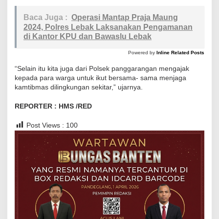
m
t
Baca Juga :
Operasi Mantap Praja Maung
2024, Polres Lebak Laksanakan Pengamanan
i
di Kantor KPU dan Bawaslu Lebak
b
m
Powered by
Inline Related Posts
a
“Selain itu kita juga dari Polsek panggarangan mengajak
s
kepada para warga untuk ikut bersama- sama menjaga
K
kamtibmas dilingkungan sekitar,” ujarnya.
e
REPORTER : HMS /RED
w
a
Post Views :
100
r
g
a