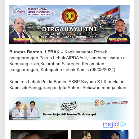
n
g
g
a
r
a
n
Bungas Banten, LEBAK –
Kanit samapta Polsek
g
panggarangan Polres Lebak AIPDA Adit, sambangi warga di
Kampung cisiih,Kelurahan Situregen Kecamatan
a
panggarangan, Kabupaten Lebak.Kamis (08/08/2024)
n
P
Kapolres Lebak Polda Banten AKBP Suyono.S.I.K, melalui
o
Kapolsek Panggarangan Iptu Suherli Setiawan mengatakan.
l
r
e
s
L
e
b