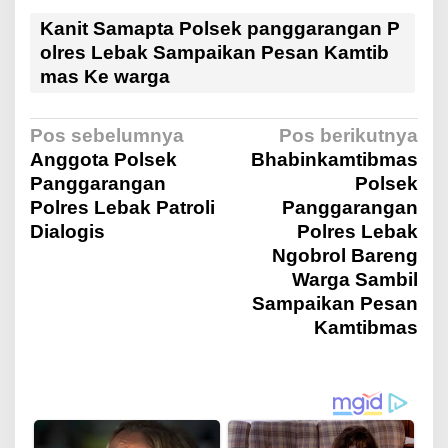
Kanit Samapta Polsek panggarangan P
olres Lebak Sampaikan Pesan Kamtib
mas Ke warga
N
Pos sebelumnya
Pos berikutnya
Anggota Polsek
Bhabinkamtibmas
Panggarangan
Polsek
a
Polres Lebak Patroli
Panggarangan
Dialogis
Polres Lebak
v
Ngobrol Bareng
Warga Sambil
i
Sampaikan Pesan
Kamtibmas
g
a