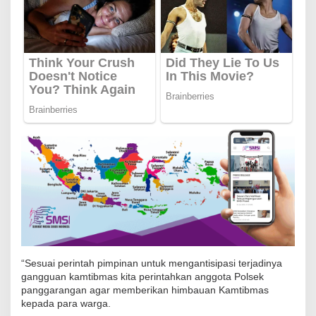
a
k
S
a
m
p
a
i
k
a
n
P
e
s
a
“Sesuai perintah pimpinan untuk mengantisipasi terjadinya
n
gangguan kamtibmas kita perintahkan anggota Polsek
K
panggarangan agar memberikan himbauan Kamtibmas
kepada para warga.
a