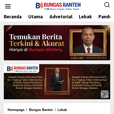
L
e
w
Beranda
Utama
Advetorial
Lebak
Pandeg
a
t
i
k
e
k
o
n
t
e
n
Homepage
/
Bungas Banten
/
Lebak
K