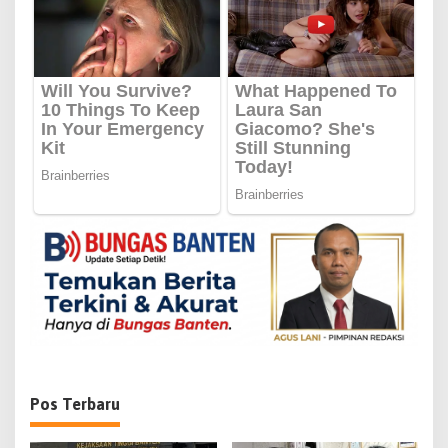
s
i
p
o
s
Pos Terbaru