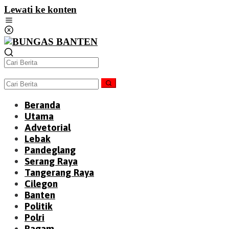
Lewati ke konten
Beranda
Utama
Advetorial
Lebak
Pandeglang
Serang Raya
Tangerang Raya
Cilegon
Banten
Politik
Polri
Ragam