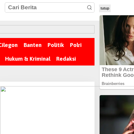
tutup
Cilegon
Banten
Politik
Polri
Hukum & Kriminal
Redaksi