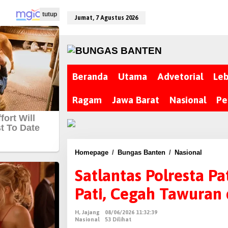
L
tutup
e
Jumat, 7 Agustus 2026
w
a
t
i
Beranda
Utama
Advetorial
Le
k
e
Ragam
Jawa Barat
Nasional
Pe
k
o
n
t
e
Homepage
/
Bungas Banten
/
Nasional
S
n
a
Satlantas Polresta Pa
t
Pati, Cegah Tawuran
l
a
H, Jajang
08/06/2026 11:32:39
n
Nasional
53 Dilihat
t