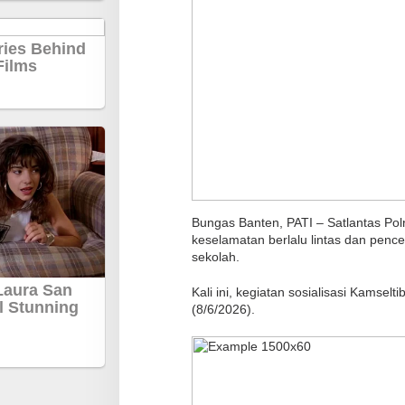
M
o
t
o
r
Bungas Banten, PATI – Satlantas Pol
keselamatan berlalu lintas dan penc
sekolah.
Kali ini, kegiatan sosialisasi Kamselt
(8/6/2026).