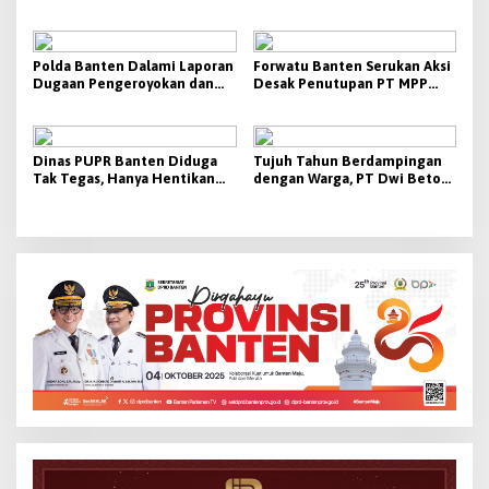
Resmi Dikukuhkan, Siap
Tuntas, Jika Tidak Aksi Unjuk
Dorong Digitalisasi Desa
Rasa Digelar
Polda Banten Dalami Laporan
Forwatu Banten Serukan Aksi
Dugaan Pengeroyokan dan
Desak Penutupan PT MPP
Penculikan di Lebak, Penyidik
OFFICE 2 Atas Dugaan
Lakukan Scientific Crime
Pencemaran Sungai
Investigation
Dinas PUPR Banten Diduga
Tujuh Tahun Berdampingan
Tak Tegas, Hanya Hentikan
dengan Warga, PT Dwi Beton
Kerja Tanpa Sanksi dan
Berikan Kontribusi Nyata bagi
Bongkar Tiang Kabel Ilegal
Desa Kaserangan