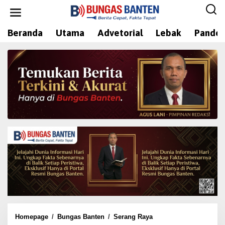
L
e
w
Beranda
Utama
Advetorial
Lebak
Pandeg
a
t
i
k
e
k
o
n
t
e
n
Homepage
/
Bungas Banten
/
Serang Raya
T