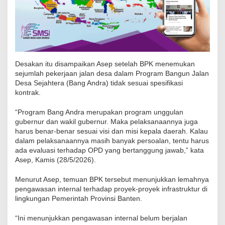
a
n
t
e
n
Desakan itu disampaikan Asep setelah BPK menemukan
D
sejumlah pekerjaan jalan desa dalam Program Bangun Jalan
Desa Sejahtera (Bang Andra) tidak sesuai spesifikasi
e
kontrak.
s
a
“Program Bang Andra merupakan program unggulan
k
gubernur dan wakil gubernur. Maka pelaksanaannya juga
harus benar-benar sesuai visi dan misi kepala daerah. Kalau
G
dalam pelaksanaannya masih banyak persoalan, tentu harus
u
ada evaluasi terhadap OPD yang bertanggung jawab,” kata
b
Asep, Kamis (28/5/2026).
e
Menurut Asep, temuan BPK tersebut menunjukkan lemahnya
r
pengawasan internal terhadap proyek-proyek infrastruktur di
n
lingkungan Pemerintah Provinsi Banten.
u
r
“Ini menunjukkan pengawasan internal belum berjalan