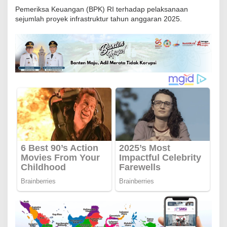
n
‎Pemeriksa Keuangan (BPK) RI terhadap pelaksanaan
sejumlah proyek infrastruktur tahun anggaran 2025.
g
A
n
d
r
a
,
O
r
m
a
s
B
a
d
a
k
B