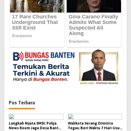
s
i
p
o
s
Pos Terbaru
Langkah Nyata SMSI: Pokja
Walikota Serang Diminta
News Room Jaga Desa Banten
Tegas; Beri Waktu 7 Hari Usut