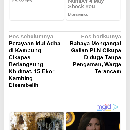
N
Pos sebelumnya
Pos berikutnya
Perayaan Idul Adha
Bahaya Menganga!
di Kampung
Galian PLN Cikupa
a
Cikapas
Diduga Tanpa
Berlangsung
Pengaman, Warga
v
Khidmat, 15 Ekor
Terancam
Kambing
i
Disembelih
g
a