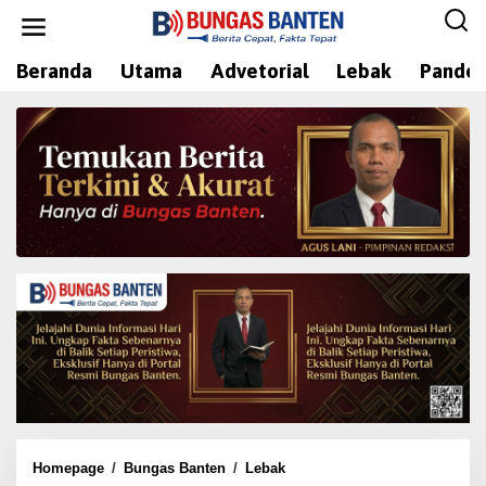
L
e
w
Beranda
Utama
Advetorial
Lebak
Pandeg
a
t
i
k
e
k
o
n
t
e
n
Homepage
/
Bungas Banten
/
Lebak
A