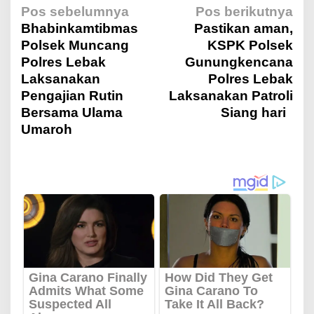
N
Pos sebelumnya
Pos berikutnya
Bhabinkamtibmas
Pastikan aman,
Polsek Muncang
KSPK Polsek
a
Polres Lebak
Gunungkencana
Laksanakan
Polres Lebak
v
Pengajian Rutin
Laksanakan Patroli
Bersama Ulama
Siang hari
i
Umaroh
g
a
s
i