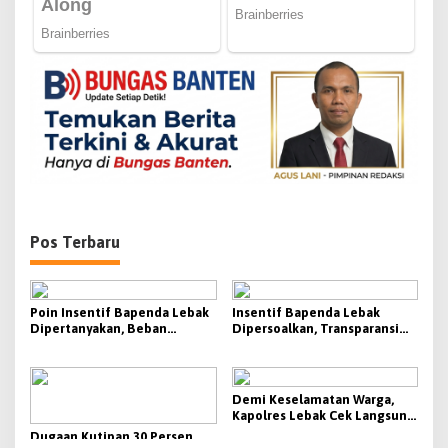
p
o
s
Pos Terbaru
Poin Insentif Bapenda Lebak
Insentif Bapenda Lebak
Dipertanyakan, Beban
Dipersoalkan, Transparansi
Penagihan Berat Justru
KPI Jadi Sorotan
Disebut Tak Berbanding
dengan Besaran yang
Diterima
Demi Keselamatan Warga,
Kapolres Lebak Cek Langsung
Tanjakan Bangarum
Dugaan Kutipan 30 Persen