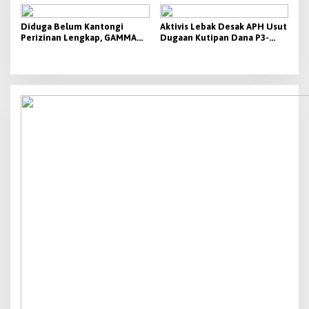
P3A- GAI Di Lebak Menguat,
Aktivis Siap Bawa Ke Polda
Banten
Diduga Belum Kantongi
Aktivis Lebak Desak APH Usut
Perizinan Lengkap, GAMMA
Dugaan Kutipan Dana P3-
Desak Pemkab Lebak
TGAI 2026
Hentikan Operasional PT
Beton Cipta Labuan