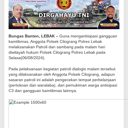
n
g
P
o
l
Bungas Banten, LEBAK –
Guna mengantisipasi gangguan
r
kamtibmas, Anggota Polsek Cilograng Polres Lebak
e
melaksanakan Patroli dan sambang pada malam hari
diwilayah hukum Polsek Cilograng Polres Lebak pada
s
Selasa(06/08/2024).
L
e
Pada pelaksanaan kegiatan patroli dialogis malam tersebut
b
yang dilaksanakan oleh Anggota Polsek Cilograng, adapun
sasaran patroli ini adalah pengecekan tempat perbelanjaan
a
(pertokoan dan waralaba), dan pemukiman warga antisipasi
k
C3 dan gangguan kamtibmas lainnya.
L
a
k
s
a
n