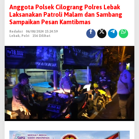
n
Anggota Polsek Cilograng Polres Lebak
g
Laksanakan Patroli Malam dan Sambang
g
Sampaikan Pesan Kamtibmas
o
Redaksi
06/08/2024 15:24:59
t
Lebak
,
Polri
156 Dilihat
a
P
o
l
s
e
k
C
i
l
o
g
r
a