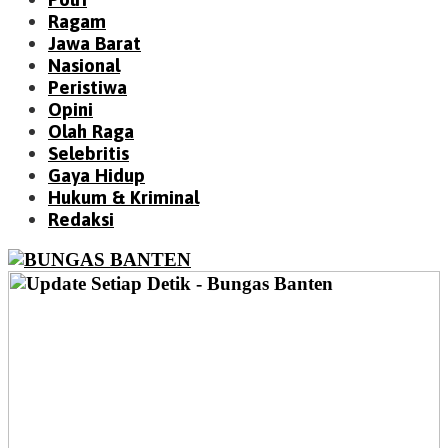
Ragam
Jawa Barat
Nasional
Peristiwa
Opini
Olah Raga
Selebritis
Gaya Hidup
Hukum & Kriminal
Redaksi