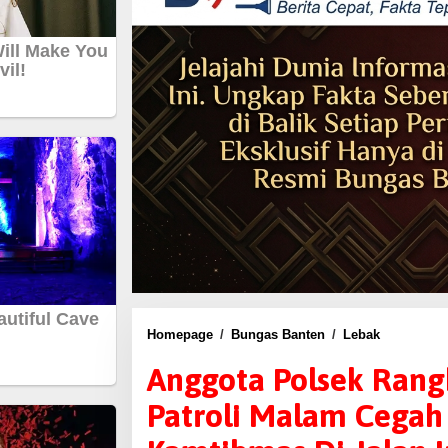
Homepage
/
Bungas Banten
/
Lebak
A
n
Anggota Polsek Rang
g
Patroli Malam Cega
g
o