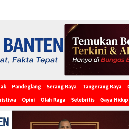
bak
Pandeglang
Serang Raya
Tangerang Raya
ristiwa
Opini
Olah Raga
Selebritis
Gaya Hidup