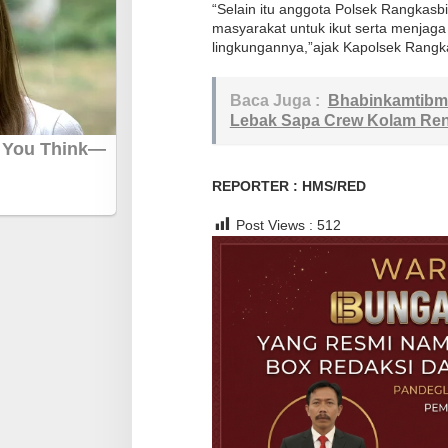
a
“Selain itu anggota Polsek Rangkas
masyarakat untuk ikut serta menjaga
n
lingkungannya,”ajak Kapolsek Rangk
g
g
Baca Juga :
Bhabinkamtibma
u
Lebak Sapa Crew Kolam Re
a
n
K
REPORTER : HMS/RED
a
m
Post Views :
512
t
i
b
m
a
s
D
i
J