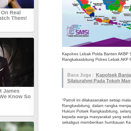
i
M
a
l
a
m
C
Kapolres Lebak Polda Banten AKBP S
e
Rangkakasbitung Polres Lebak AKP 
g
a
Baca Juga :
Kapolsek Banja
h
Silaturahmi Pada Tokoh Mas
A
d
a
“Patroli ini dilakasanakan setiap ma
n
Rangkasbitung, dalam rangka menj
Hukum Polsek Rangkasbitung, selanj
y
kepada warga masyarakat yang sedan
a
sekaligus memberikan humbauan Ka
G