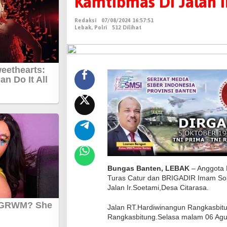
Kamtibmas Di Jalan I
t
a
Redaksi
07/08/2024 16:57:51
P
Lebak
,
Polri
512 Dilihat
o
l
s
e
k
R
a
n
g
k
a
Bungas Banten, LEBAK
– Anggota 
s
Turas Catur dan BRIGADIR Imam Soli
b
Jalan Ir.Soetami,Desa Citarasa.
i
Jalan RT.Hardiwinangun Rangkasbitu
t
Rangkasbitung.Selasa malam 06 Agus
u