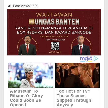
p
Post Views :
620
e
d
u
l
i
a
n