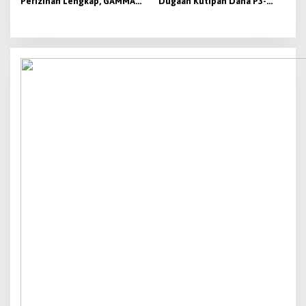
Perizinan Lengkap, GAMMA
Dugaan Kutipan Dana P3-
Desak Pemkab Lebak
TGAI 2026
Hentikan Operasional PT
Beton Cipta Labuan