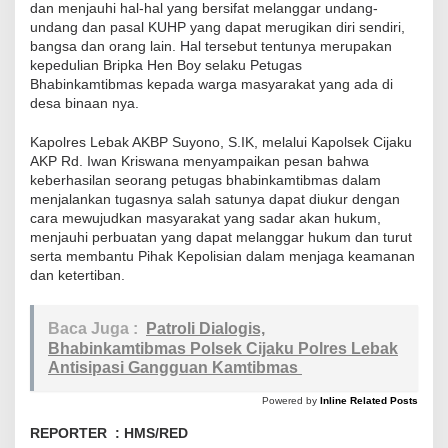
u
dan menjauhi hal-hal yang bersifat melanggar undang-
undang dan pasal KUHP yang dapat merugikan diri sendiri,
P
bangsa dan orang lain. Hal tersebut tentunya merupakan
o
kepedulian Bripka Hen Boy selaku Petugas
l
Bhabinkamtibmas kepada warga masyarakat yang ada di
desa binaan nya.
r
e
Kapolres Lebak AKBP Suyono, S.IK, melalui Kapolsek Cijaku
s
AKP Rd. Iwan Kriswana menyampaikan pesan bahwa
L
keberhasilan seorang petugas bhabinkamtibmas dalam
menjalankan tugasnya salah satunya dapat diukur dengan
e
cara mewujudkan masyarakat yang sadar akan hukum,
b
menjauhi perbuatan yang dapat melanggar hukum dan turut
a
serta membantu Pihak Kepolisian dalam menjaga keamanan
k
dan ketertiban.
W
u
Baca Juga :
Patroli Dialogis,
j
Bhabinkamtibmas Polsek Cijaku Polres Lebak
Antisipasi Gangguan Kamtibmas
u
d
Powered by
Inline Related Posts
K
REPORTER : HMS/RED
e