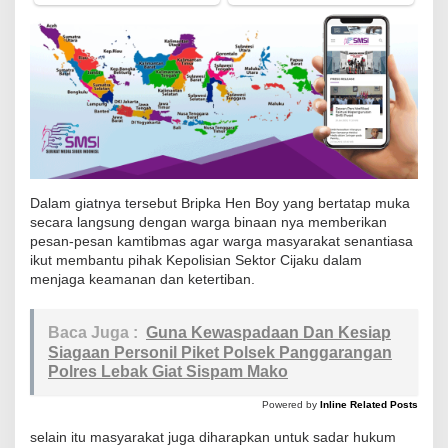
m
t
i
b
m
a
s
P
Dalam giatnya tersebut Bripka Hen Boy yang bertatap muka
o
secara langsung dengan warga binaan nya memberikan
l
pesan-pesan kamtibmas agar warga masyarakat senantiasa
ikut membantu pihak Kepolisian Sektor Cijaku dalam
s
menjaga keamanan dan ketertiban.
e
k
Baca Juga :
Guna Kewaspadaan Dan Kesiap
C
Siagaan Personil Piket Polsek Panggarangan
i
Polres Lebak Giat Sispam Mako
j
Powered by
Inline Related Posts
a
k
selain itu masyarakat juga diharapkan untuk sadar hukum