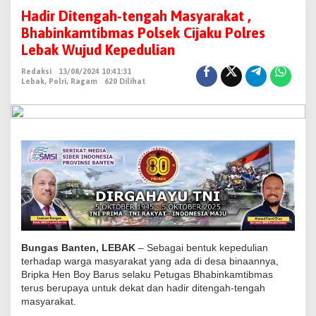
a
Hadir Ditengah-tengah Masyarakat ,
d
Bhabinkamtibmas Polsek Cijaku Polres
i
Lebak Wujud Kepedulian
r
Redaksi
13/08/2024 10:41:31
D
Lebak
,
Polri
,
Ragam
620 Dilihat
i
t
e
n
g
a
h
-
t
e
Bungas Banten, LEBAK
– Sebagai bentuk kepedulian
n
terhadap warga masyarakat yang ada di desa binaannya,
Bripka Hen Boy Barus selaku Petugas Bhabinkamtibmas
g
terus berupaya untuk dekat dan hadir ditengah-tengah
a
masyarakat.
h