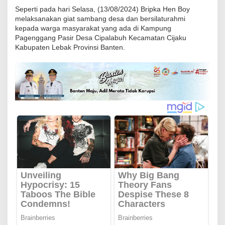
M
Seperti pada hari Selasa, (13/08/2024) Bripka Hen Boy
melaksanakan giat sambang desa dan bersilaturahmi
a
kepada warga masyarakat yang ada di Kampung
s
Pagenggang Pasir Desa Cipalabuh Kecamatan Cijaku
y
Kabupaten Lebak Provinsi Banten.
a
r
a
k
a
t
,
B
h
a
b
i
n
k
a