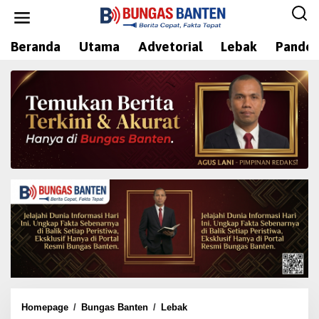
L
e
w
Beranda
Utama
Advetorial
Lebak
Pandeg
a
t
i
k
e
k
o
n
t
e
n
Homepage
/
Bungas Banten
/
Lebak
H