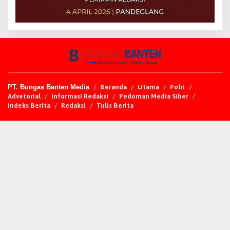
PT. Bungas Banten Media
Beranda
Utama
Polri
Advetorial
Informasi Redaksi
Pedoman Media Siber
Indeks Berita
Redaksi
Tulis Berita