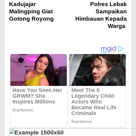
Kadujajar
Polres Lebak
v
Malingping Giat
Sampaikan
Gotong Royong
Himbauan Kepada
i
Warga
g
a
s
i
p
o