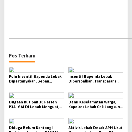
Pos Terbaru
Poin Insentif Bapenda Lebak
Insentif Bapenda Lebak
Dipertanyakan, Beban
Dipersoalkan, Transparansi
Penagihan Berat Justru
KPI Jadi Sorotan
Disebut Tak Berbanding
dengan Besaran yang
Diterima
Dugaan Kutipan 30 Persen
Demi Keselamatan Warga,
P3A- GAI Di Lebak Menguat,
Kapolres Lebak Cek Langsung
Aktivis Siap Bawa Ke Polda
Tanjakan Bangarum
Banten
Diduga Belum Kantongi
Aktivis Lebak Desak APH Usut