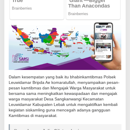
m
a
s
P
o
l
s
e
k
L
e
Dalam kesempatan yang baik itu bhabinkamtibmas Polsek
Leuwidamar Bripda Ae komaratullah, menyampaikan pesan-
u
pesan kamtibmas dan Mengajak Warga Masyarakat untuk
w
bersama sama meningkatkan kewaspadaan dan mengajak
i
warga masyarakat Desa Sangkanwangi Kecamatan
d
Leuwidamar Kabupaten Lebak untuk mengaktifkan kembali
kegiatan siskamling guna mencegah adanya gangguan
a
Kamtibmas di masyarakat.
m
a