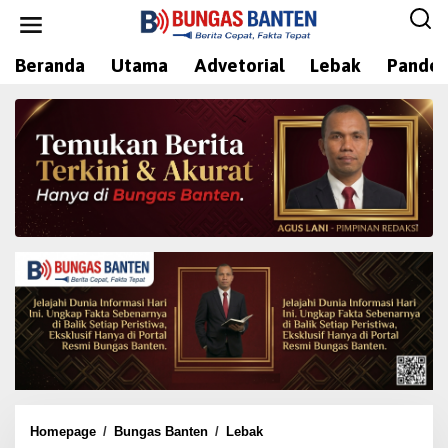
L
e
w
Beranda
Utama
Advetorial
Lebak
Pandeg
a
t
i
k
e
k
o
n
t
e
n
Homepage
/
Bungas Banten
/
Lebak
J