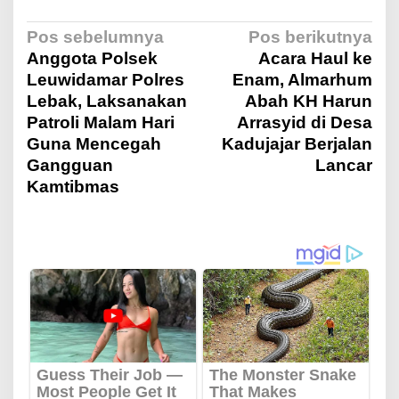
N
Pos sebelumnya
Pos berikutnya
Anggota Polsek
Acara Haul ke
Leuwidamar Polres
Enam, Almarhum
a
Lebak, Laksanakan
Abah KH Harun
Patroli Malam Hari
Arrasyid di Desa
v
Guna Mencegah
Kadujajar Berjalan
Gangguan
Lancar
i
Kamtibmas
g
a
s
i