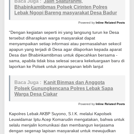
Baca Juga :
Jalin Silaturahmi,
r
Bhabinkamtibmas Polsek Cirinten Polres
P
Lebak Ngopi Bareng masyarakat Desa Badur
o
Powered by
Inline Related Posts
l
r
“Dengan kegiatan seperti ini yang langsung turun ke Desa
tersebut diharapkan warga masyarakat dapat
e
menyampaikan setiap informasi atau permasalahan sekecil
s
apapun yang terjadi di Desa agar dilaporkan kepada aparat
L
Desa dan Bhabinkamtibmas untuk dipecahkan bersama -
e
sama, apabila tidak bisa selesai secara kekeluargaan baru di
laporkan ke Polsek untuk penanganan lebih lanjut
b
a
k
Baca Juga :
Kanit Binmas dan Anggota
Polsek Gunungkencana Polres Lebak Sapa
L
Warga Desa Ciakar
a
k
Powered by
Inline Related Posts
s
Kapolres Lebak AKBP Suyono, S.I.K. melalui Kapolsek
a
Leuwidamar Iptu Acep Komarudin mengatakan, bahwa untuk
n
selalu menjalin komunikasi dan membangun kerjasama
dengan segenap lapisan masyarakat untuk mewujudkan
a