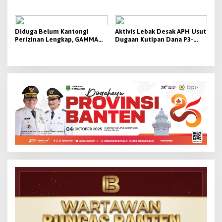
Diterima
Aktivis Siap Bawa Ke Polda
Tanjakan Bangarum
Banten
Diduga Belum Kantongi
Aktivis Lebak Desak APH Usut
Perizinan Lengkap, GAMMA
Dugaan Kutipan Dana P3-
Desak Pemkab Lebak
TGAI 2026
Hentikan Operasional PT
Beton Cipta Labuan