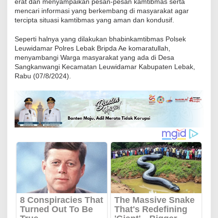
erat dan menyampaikan pesan-pesan kamtibmas serta
A
mencari informasi yang berkembang di masyarakat agar
n
tercipta situasi kamtibmas yang aman dan kondusif.
g
Seperti halnya yang dilakukan bhabinkamtibmas Polsek
g
Leuwidamar Polres Lebak Bripda Ae komaratullah,
o
menyambangi Warga masyarakat yang ada di Desa
t
Sangkanwangi Kecamatan Leuwidamar Kabupaten Lebak,
Rabu (07/8/2024).
a
B
h
a
b
i
n
k
a
m
t
i
b