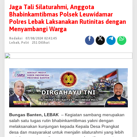
a
Jaga Tali Silaturahmi, Anggota
g
Bhabinkamtibmas Polsek Leuwidamar
a
Polres Lebak Laksanakan Rutinitas dengan
T
Menyambangi Warga
a
Redaksi
07/08/2024 02:41:45
l
Lebak
,
Polri
251 Dilihat
i
S
i
l
a
t
u
r
a
h
Bungas Banten, LEBAK
– Kegiatan sambang merupakan
m
salah satu tugas rutin bhabinkamtibmas yakni dengan
melaksanakan kunjungan kepada Kepala Desa Prangkat
i
desa dan masyarakat untuk menjalin silaturahmi yang lebih
,