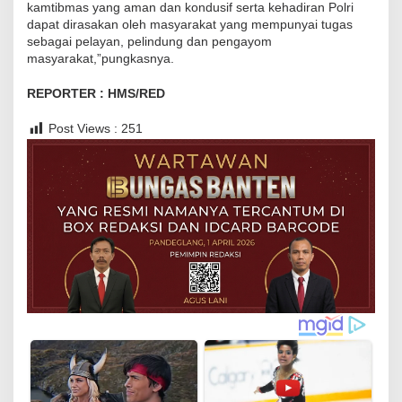
kamtibmas yang aman dan kondusif serta kehadiran Polri
k
dapat dirasakan oleh masyarakat yang mempunyai tugas
a
sebagai pelayan, pelindung dan pengayom
n
masyarakat,”pungkasnya.
R
REPORTER : HMS/RED
u
t
Post Views :
251
i
n
i
t
a
s
d
e
n
g
a
n
M