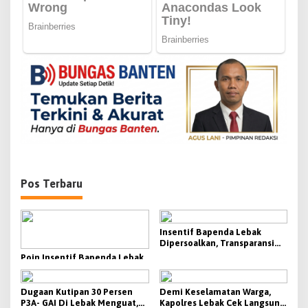
p
o
s
Pos Terbaru
Insentif Bapenda Lebak
Dipersoalkan, Transparansi
KPI Jadi Sorotan
Poin Insentif Bapenda Lebak
Dipertanyakan, Beban
Penagihan Berat Justru
Disebut Tak Berbanding
Dugaan Kutipan 30 Persen
Demi Keselamatan Warga,
dengan Besaran yang
P3A- GAI Di Lebak Menguat,
Kapolres Lebak Cek Langsung