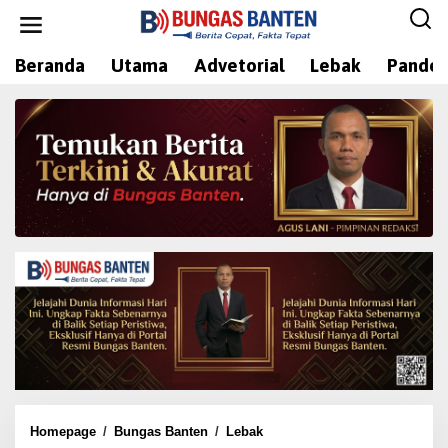
L
e
w
Beranda
Utama
Advetorial
Lebak
Pandeg
a
t
i
k
e
k
o
n
t
e
n
Homepage
/
Bungas Banten
/
Lebak
J