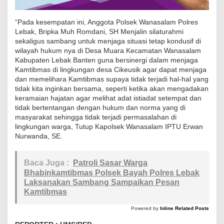
a
n
“Pada kesempatan ini, Anggota Polsek Wanasalam Polres
K
Lebak, Bripka Muh Romdani, SH Menjalin silaturahmi
a
sekaligus sambang untuk menjaga situasi tetap kondusif di
wilayah hukum nya di Desa Muara Kecamatan Wanasalam
m
Kabupaten Lebak Banten guna bersinergi dalam menjaga
t
Kamtibmas di lingkungan desa Cikeusik agar dapat menjaga
i
dan memelihara Kamtibmas supaya tidak terjadi hal-hal yang
b
tidak kita inginkan bersama, seperti ketika akan mengadakan
keramaian hajatan agar melihat adat istiadat setempat dan
m
tidak bertentangan dengan hukum dan norma yang di
a
masyarakat sehingga tidak terjadi permasalahan di
s
lingkungan warga, Tutup Kapolsek Wanasalam IPTU Erwan
U
Nurwanda, SE.
n
t
Baca Juga :
Patroli Sasar Warga
u
Bhabinkamtibmas Polsek Bayah Polres Lebak
Laksanakan Sambang Sampaikan Pesan
k
Kamtibmas
M
e
Powered by
Inline Related Posts
n