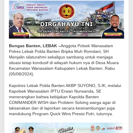
g
o
t
a
P
o
Bungas Banten, LEBAK –
Anggota Polsek Wanasalam
l
Polres Lebak Polda Banten Bripka Muh Romdani, SH
s
Menjalin silaturahmi sekaligus sambang untuk menjaga
e
situasi tetap kondusif di wilayah hukum nya di Desa Muara
Kecamatan Wanasalam Kabupaten Lebak Banten. Rabu
k
(05/08/2024).
W
a
Kapolres Lebak Polda Banten AKBP SUYONO, S.IK, melalui
n
Kapolsek Wanasalam IPTU Erwan Nurwanda, SE
menerangkan bahwa kebijakan Kapolda Banten
a
COMMANDER WISH dan Problem Solving warga agar di
s
laksanakan dan di laporkan secara kesinambungan juga
a
mendukung Program Quick Wins Presisi Polri, tuturnya.
l
a
m