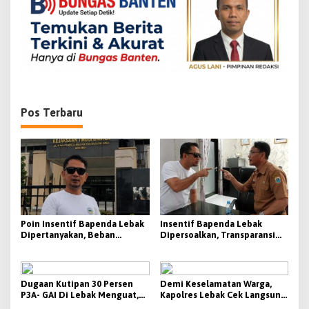
o
s
Pos Terbaru
Poin Insentif Bapenda Lebak
Insentif Bapenda Lebak
Dipertanyakan, Beban
Dipersoalkan, Transparansi
Penagihan Berat Justru
KPI Jadi Sorotan
Disebut Tak Berbanding
dengan Besaran yang
Diterima
Dugaan Kutipan 30 Persen
Demi Keselamatan Warga,
P3A- GAI Di Lebak Menguat,
Kapolres Lebak Cek Langsung
Aktivis Siap Bawa Ke Polda
Tanjakan Bangarum