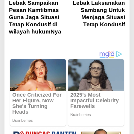
a
Lebak Sampaikan
Lebak Laksanakan
Pesan Kamtibmas
Sambang Untuk
v
Guna Jaga Situasi
Menjaga Situasi
Tetap Kondusif di
Tetap Kondusif
i
wilayah hukumNya
g
a
s
i
p