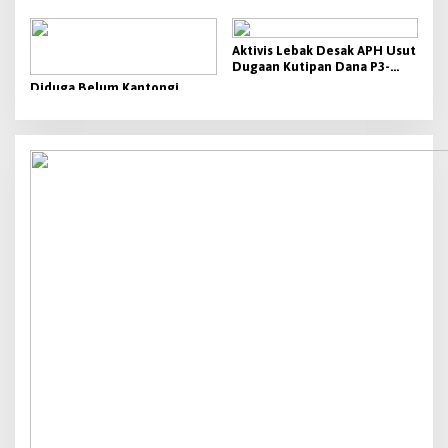
Banten
Aktivis Lebak Desak APH Usut
Dugaan Kutipan Dana P3-
TGAI 2026
Diduga Belum Kantongi
Perizinan Lengkap, GAMMA
Desak Pemkab Lebak
Hentikan Operasional PT
Beton Cipta Labuan