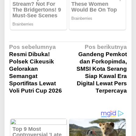
N
Pos sebelumnya
Pos berikutnya
Resmi Dibuka!
Gandeng Pemkot
Polsek Cikeusik
dan Forkopimda,
a
Gelorakan
SMSI Kota Serang
Semangat
Siap Kawal Era
v
Sportifitas Lewat
Digital Lewat Pers
Voli Putri Cup 2026
Terpercaya
i
g
a