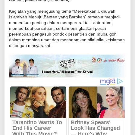
l
Kegiatan yang mengusung tema “Merekatkan Ukhuwah
a
Islamiyah Menuju Banten yang Barokah” tersebut menjadi
n
momentum penting dalam mempererat tali silaturahmi,
g
memperkuat persatuan, serta meningkatkan peran
G
perempuan pengasuh pondok pesantren dan mubaligoh
dalam membina umat dan menanamkan nilai-nilai keislaman
e
di tengah masyarakat.
l
a
r
P
e
n
g
a
j
i
a
n
B