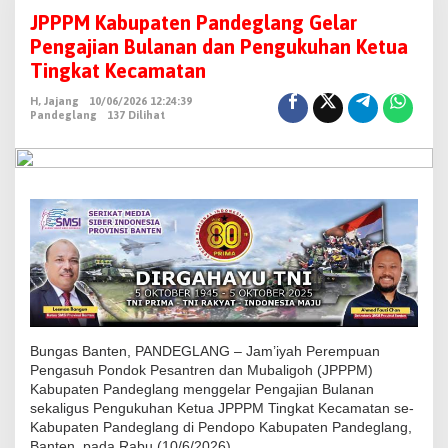
P
JPPPM Kabupaten Pandeglang Gelar
P
Pengajian Bulanan dan Pengukuhan Ketua
P
Tingkat Kecamatan
M
H, Jajang
10/06/2026 12:24:39
K
Pandeglang
137 Dilihat
a
b
u
p
a
t
e
n
P
a
Bungas Banten, PANDEGLANG – Jam’iyah Perempuan
n
Pengasuh Pondok Pesantren dan Mubaligoh (JPPPM)
Kabupaten Pandeglang menggelar Pengajian Bulanan
d
sekaligus Pengukuhan Ketua JPPPM Tingkat Kecamatan se-
e
Kabupaten Pandeglang di Pendopo Kabupaten Pandeglang,
g
Banten, pada Rabu (10/6/2026).