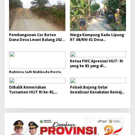
Pembangunan Cor Beton
Warga Kampung Kadu Lipung
Dana Desa Leuwi Balang 2025
RT 08/RW 01 Desa
Diduga Mangkrak, Warga dan
Kalanggunung Laksanakan
PPWI Soroti Kinerja Pemdes
Kegiatan Jumsih
Ketua FWC Apresiasi HUT- Ri
yang ke 81 yang di
selenggarakan di kecamatan
Babinsa Jadi Nahkoda Pesta
Cikeusik
Rakyat: Sertu Eri Piatna Ukir
Sejarah Baru dalam PHBN
HUT RI ke-81 Cikeusik
DiBalik Kemeriahan
Polsek Bojong Gelar
Turnamen HUT RI ke-81,
Sosialisasi Kenakalan Remaja
Kapolsek Cikeusik Rutin
dan Bahaya Narkoba di MTS
Pantau Keamanan di
MA DAHU Pandeglang
Lapangan