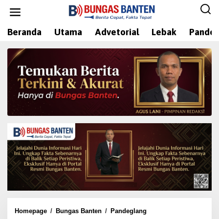
L
e
w
Beranda
Utama
Advetorial
Lebak
Pandeg
a
t
i
k
e
k
o
n
t
e
n
Homepage
/
Bungas Banten
/
Pandeglang
J