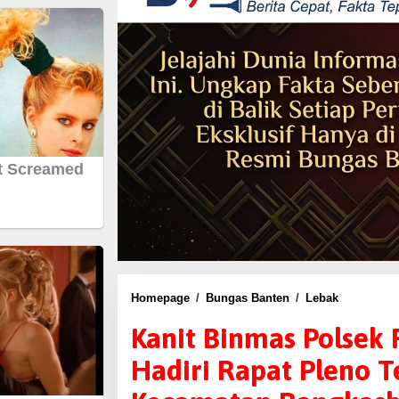
Homepage
/
Bungas Banten
/
Lebak
K
a
Kanit Binmas Polsek 
n
Hadiri Rapat Pleno 
i
t