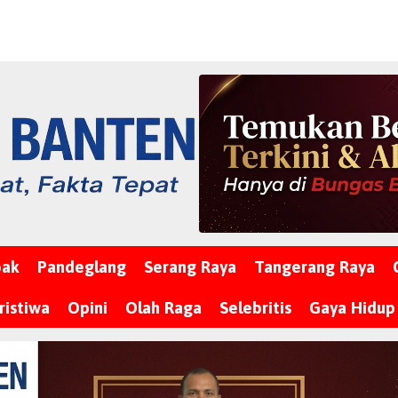
bak
Pandeglang
Serang Raya
Tangerang Raya
ristiwa
Opini
Olah Raga
Selebritis
Gaya Hidup