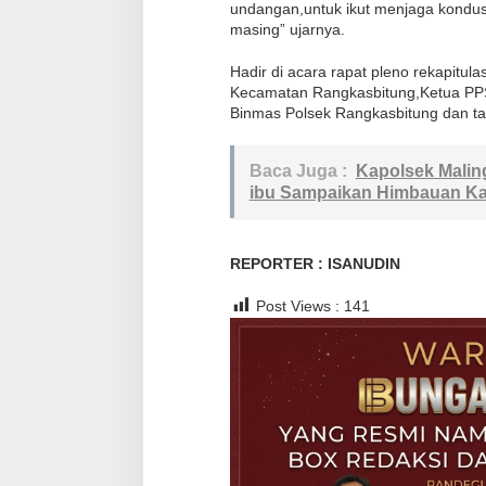
u
undangan,untuk ikut menjaga kondus
masing” ujarnya.
k
a
Hadir di acara rapat pleno rekapitu
D
Kecamatan Rangkasbitung,Ketua PP
P
Binmas Polsek Rangkasbitung dan t
H
P
Baca Juga :
Kapolsek Malin
T
ibu Sampaikan Himbauan K
i
n
REPORTER : ISANUDIN
g
k
Post Views :
141
a
t
K
e
c
a
m