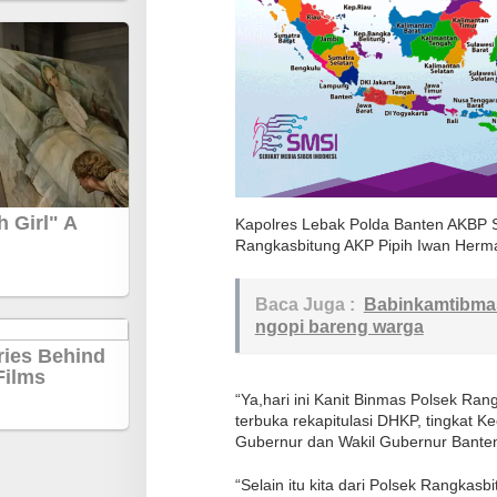
d
i
r
i
R
a
p
a
Kapolres Lebak Polda Banten AKBP S
t
Rangkasbitung AKP Pipih Iwan Herm
P
l
Baca Juga :
Babinkamtibmas
e
ngopi bareng warga
n
o
T
“Ya,hari ini Kanit Binmas Polsek Ran
terbuka rekapitulasi DHKP, tingkat 
e
Gubernur dan Wakil Gubernur Banten
r
b
“Selain itu kita dari Polsek Rangka