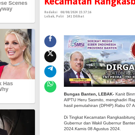
Kecamatan Rangkasb
B
i
Redaksi
08/08/2024 15:37:16
n
Lebak
,
Polri
141 Dilihat
m
a
s
P
o
l
s
e
k
R
Bungas Banten, LEBAK-
Kanit Bin
a
AIPTU Heru Sasmito, menghadiri Rapa
n
hasil pemutahiran (DPHP).Rabu 07 A
g
Di Tingkat Kecamatan Rangkasbitun
k
Gubernur dan Wakil Gubernur Banten
a
2024.Kamis 08 Agustus 2024.
s