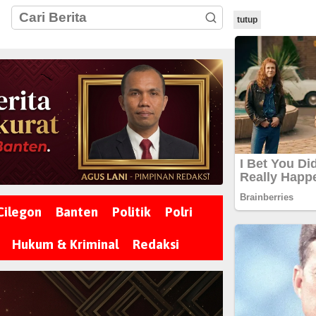
tutup
Cilegon
Banten
Politik
Polri
Hukum & Kriminal
Redaksi