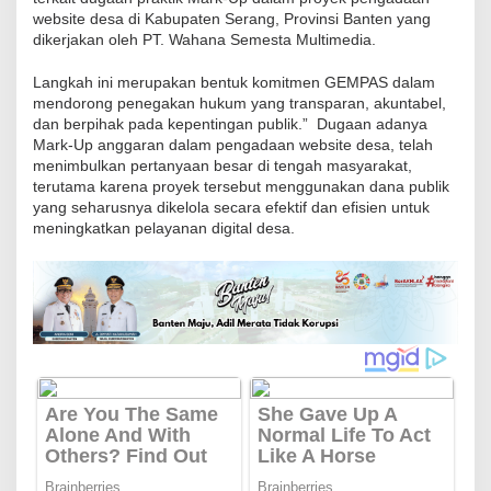
r
website desa di Kabupaten Serang, Provinsi Banten yang
dikerjakan oleh PT. Wahana Semesta Multimedia.
a
t
Langkah ini merupakan bentuk komitmen GEMPAS dalam
A
mendorong penegakan hukum yang transparan, akuntabel,
u
dan berpihak pada kepentingan publik.” Dugaan adanya
Mark-Up anggaran dalam pengadaan website desa, telah
d
menimbulkan pertanyaan besar di tengah masyarakat,
i
terutama karena proyek tersebut menggunakan dana publik
e
yang seharusnya dikelola secara efektif dan efisien untuk
n
meningkatkan pelayanan digital desa.
s
i
k
e
P
o
l
d
a
B