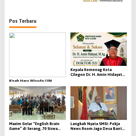
s
Pos Terbaru
Kepala Kemenag Kota
Cilegon Dr. H. Amin Hidayat
Resmi Diraih Gelar Doktor
Kisah Haru Wisuda UIN
Terbaik di UIN SMH Banten
Banten: Lahir dari Keluarga
Sederhana, Kepala Kemenag
Cilegon Raih Gelar Doktor
dan Cium Pipi Sang Ibunda
Maxim Gelar “English Brain
Langkah Nyata SMSI: Pokja
Game” di Serang, 70 Siswa
News Room Jaga Desa Banten
SMA/SMK Ikuti Kompetisi
Resmi Dikukuhkan, Siap