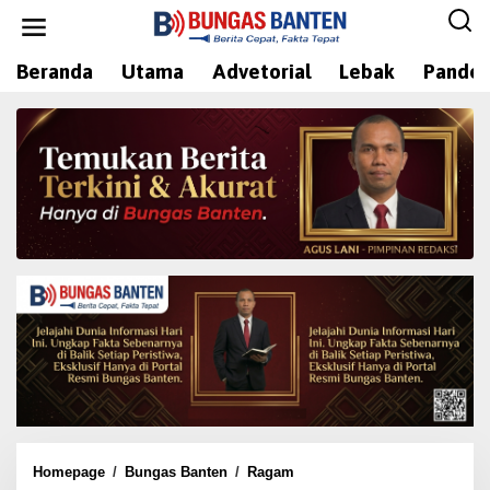
L
e
w
Beranda
Utama
Advetorial
Lebak
Pandeg
a
t
i
k
e
k
o
n
t
e
n
Homepage
/
Bungas Banten
/
Ragam
M