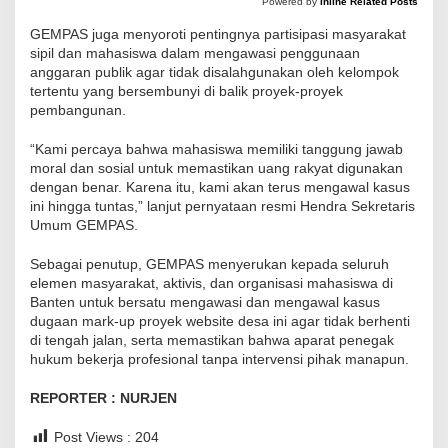
Powered by
Inline Related Posts
e
GEMPAS juga menyoroti pentingnya partisipasi masyarakat
D
sipil dan mahasiswa dalam mengawasi penggunaan
e
anggaran publik agar tidak disalahgunakan oleh kelompok
s
tertentu yang bersembunyi di balik proyek-proyek
pembangunan.
a
K
“Kami percaya bahwa mahasiswa memiliki tanggung jawab
a
moral dan sosial untuk memastikan uang rakyat digunakan
b
dengan benar. Karena itu, kami akan terus mengawal kasus
ini hingga tuntas,” lanjut pernyataan resmi Hendra Sekretaris
u
Umum GEMPAS.
p
a
Sebagai penutup, GEMPAS menyerukan kepada seluruh
t
elemen masyarakat, aktivis, dan organisasi mahasiswa di
Banten untuk bersatu mengawasi dan mengawal kasus
e
dugaan mark-up proyek website desa ini agar tidak berhenti
n
di tengah jalan, serta memastikan bahwa aparat penegak
S
hukum bekerja profesional tanpa intervensi pihak manapun.
e
REPORTER : NURJEN
r
a
Post Views :
204
n