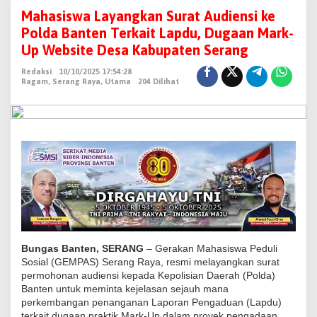
a
Mahasiswa Layangkan Surat Audiensi ke
h
Polda Banten Terkait Lapdu, Dugaan Mark-
a
Up Website Desa Kabupaten Serang
s
Redaksi
10/10/2025 17:54:28
i
Ragam
,
Serang Raya
,
Utama
204 Dilihat
s
w
a
L
a
y
a
n
g
k
Bungas Banten, SERANG
– Gerakan Mahasiswa Peduli
a
Sosial (GEMPAS) Serang Raya, resmi melayangkan surat
permohonan audiensi kepada Kepolisian Daerah (Polda)
n
Banten untuk meminta kejelasan sejauh mana
S
perkembangan penanganan Laporan Pengaduan (Lapdu)
u
terkait dugaan praktik Mark-Up dalam proyek pengadaan