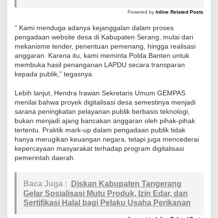
D
Powered by
Inline Related Posts
u
g
“ Kami menduga adanya kejanggalan dalam proses
pengadaan website desa di Kabupaten Serang, mulai dari
a
mekanisme tender, penentuan pemenang, hingga realisasi
a
anggaran. Karena itu, kami meminta Polda Banten untuk
n
membuka hasil penanganan LAPDU secara transparan
kepada publik,” tegasnya.
M
a
Lebih lanjut, Hendra Irawan Sekretaris Umum GEMPAS
r
menilai bahwa proyek digitalisasi desa semestinya menjadi
k
sarana peningkatan pelayanan publik berbasis teknologi,
bukan menjadi ajang bancakan anggaran oleh pihak-pihak
-
tertentu. Praktik mark-up dalam pengadaan publik tidak
U
hanya merugikan keuangan negara, tetapi juga mencederai
p
kepercayaan masyarakat terhadap program digitalisasi
W
pemerintah daerah.
e
b
Baca Juga :
Diskan Kabupaten Tangerang
s
Gelar Sosialisasi Mutu Produk, Izin Edar, dan
Sertifikasi Halal bagi Pelaku Usaha Perikanan
i
t