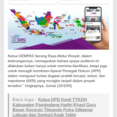
a
n
t
e
n
T
e
r
Ketua GEMPAS Serang Raya Abdur Rosyid, dalam
k
keterangannya, menegaskan bahwa upaya audiensi ini
a
dilakukan bukan hanya untuk meminta klarifikasi, tetapi juga
i
untuk menagih komitmen Aparat Penegak Hukum (APH)
t
dalam mengusut tuntas dugaan praktik korupsi, kolusi, dan
nepotisme (KKN) yang mungkin terjadi dalam proyek
L
tersebut.” Ungkapnya, Jumat (10/10/5)
a
p
Baca Juga :
Ketua DPD Kesti TTKDH
d
Kabupaten Pandeglang Hadiri Khaul Guru
u
Besar, Keceran Tjimande Putra Siliwangi
,
Labuan dan Santuni Anak Yatim