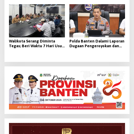
Cerdas Cermat
Dorong Digitalisasi Desa
Walikota Serang Diminta
Polda Banten Dalami Laporan
Tegas; Beri Waktu 7 Hari Usut
Dugaan Pengeroyokan dan
Tuntas, Jika Tidak Aksi Unjuk
Penculikan di Lebak, Penyidik
Rasa Digelar
Lakukan Scientific Crime
Investigation