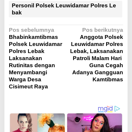
Personil Polsek Leuwidamar Polres Le
bak
N
Pos sebelumnya
Pos berikutnya
Bhabinkamtibmas
Anggota Polsek
Polsek Leuwidamar
Leuwidamar Polres
a
Polres Lebak
Lebak, Laksanakan
Laksanakan
Patroli Malam Hari
v
Rutinitas dengan
Guna Cegah
Menyambangi
Adanya Gangguan
i
Warga Desa
Kamtibmas
Cisimeut Raya
g
a
s