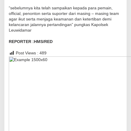
u
“sebelumnya kita telah sampaikan kepada para pemain,
r
official, penonton serta suporter dari masing – masing team
n
agar ikut serta menjaga keamanan dan ketertiban demi
a
kelancaran jalannya pertandingan” pungkas Kapolsek
Leuwidamar
m
e
REPORTER :HMS/RED
n
S
Post Views :
489
e
p
a
k
B
o
l
a