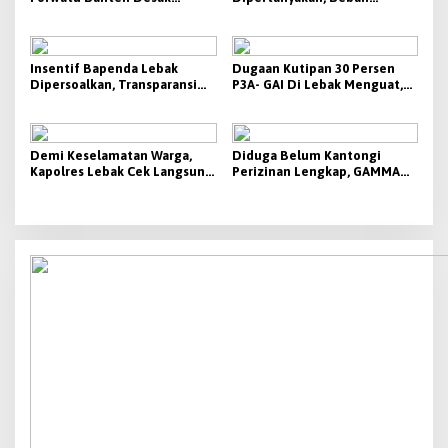
Pemprov Banten Buka Fakta
Penagihan Berat Justru
dan Usut Tuntas Dugaan
Disebut Tak Berbanding
Dampak Aktivitas PT CG
dengan Besaran yang
Diterima
Insentif Bapenda Lebak
Dugaan Kutipan 30 Persen
Dipersoalkan, Transparansi
P3A- GAI Di Lebak Menguat,
KPI Jadi Sorotan
Aktivis Siap Bawa Ke Polda
Banten
Demi Keselamatan Warga,
Diduga Belum Kantongi
Kapolres Lebak Cek Langsung
Perizinan Lengkap, GAMMA
Tanjakan Bangarum
Desak Pemkab Lebak
Hentikan Operasional PT
Beton Cipta Labuan