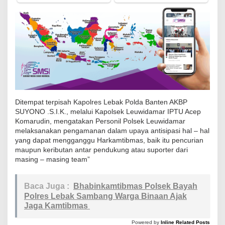
s
a
n
a
k
a
n
P
Ditempat terpisah Kapolres Lebak Polda Banten AKBP
e
SUYONO .S.I.K., melalui Kapolsek Leuwidamar IPTU Acep
n
Komarudin, mengatakan Personil Polsek Leuwidamar
melaksanakan pengamanan dalam upaya antisipasi hal – hal
g
yang dapat mengganggu Harkamtibmas, baik itu pencurian
a
maupun keributan antar pendukung atau suporter dari
m
masing – masing team”
a
n
Baca Juga :
Bhabinkamtibmas Polsek Bayah
a
Polres Lebak Sambang Warga Binaan Ajak
n
Jaga Kamtibmas
T
Powered by
Inline Related Posts