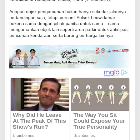
a
Adapun objek pengamanan bukan hanya sekedar jalannya
m
pertandingan saja, tetapi personil Polsek Leuwidamar
a
bekerja sama dengan pihak panitia untuk sama – sama
r
mengamankan objek lain seperti area parkir untuk antisipasi
P
pencurian kendaraan serta barang berharga lainnya
o
l
r
e
s
L
e
b
a
k
,
L
a
k