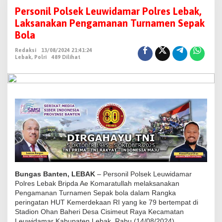
e
Personil Polsek Leuwidamar Polres Lebak,
r
Laksanakan Pengamanan Turnamen Sepak
s
Bola
o
Redaksi
13/08/2024 21:41:24
n
Lebak
,
Polri
489 Dilihat
i
l
P
o
l
s
e
k
L
e
Bungas Banten, LEBAK
– Personil Polsek Leuwidamar
u
Polres Lebak Bripda Ae Komaratullah melaksanakan
Pengamanan Turnamen Sepak bola dalam Rangka
w
peringatan HUT Kemerdekaan RI yang ke 79 bertempat di
i
Stadion Ohan Baheri Desa Cisimeut Raya Kecamatan
d
Leuwidamar Kabupaten Lebak, Rabu (14/08/2024).