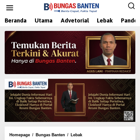
L
e
w
Beranda
Utama
Advetorial
Lebak
Pandeg
a
t
i
k
e
k
o
n
t
e
n
Homepage
/
Bungas Banten
/
Lebak
P