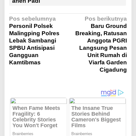
anen Padi
N
Pos sebelumnya
Pos berikutnya
Personil Polsek
Baru Ground
Malingping Polres
Breaking, Ratusan
a
Lebak Sambangi
Anggota PGRI
SPBU Antisipasi
Langsung Pesan
v
Gangguan
Unit Rumah di
Kamtibmas
Viarfa Garden
i
Cigadung
g
a
s