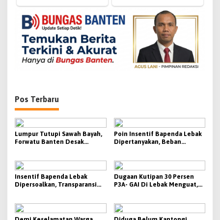
i
p
o
s
Pos Terbaru
Lumpur Tutupi Sawah Bayah,
Poin Insentif Bapenda Lebak
Forwatu Banten Desak
Dipertanyakan, Beban
Pemprov Banten Buka Fakta
Penagihan Berat Justru
dan Usut Tuntas Dugaan
Disebut Tak Berbanding
Dampak Aktivitas PT CG
dengan Besaran yang
Diterima
Insentif Bapenda Lebak
Dugaan Kutipan 30 Persen
Dipersoalkan, Transparansi
P3A- GAI Di Lebak Menguat,
KPI Jadi Sorotan
Aktivis Siap Bawa Ke Polda
Banten
Demi Keselamatan Warga,
Diduga Belum Kantongi