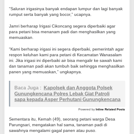
a
“Saluran irigasinya banyak endapan lumpur dan lagi banyak
t
rumput serta banyak yang bocor,” ucapnya.
G
a
Jamri berharap Irigasi Cikoncang segera diperbaiki agar
g
para petani bisa menanam padi dan menghasilkan yang
memuaskan.
a
l
“Kami berharap irigasi ini segera diperbaiki, pemerintah agar
P
respon keluhan kami para petani di Kecamatan Wanasalam
a
ini. Jika irigasi ini diperbaiki air bisa mengalir ke sawah kami
dan tanaman padi akan tumbuh baik sehingga menghasilkan
n
panen yang memuaskan,” ungkapnya.
e
n
Baca Juga :
Kapolsek dan Anggota Polsek
P
Gunungkencana Polres Lebak Giat Patroli
a
sapa kepada Asper Perhutani Gunungkencana
d
i
Powered by
Inline Related Posts
Sementara itu, Kemah (49), seorang petani warga Desa
Parungsari, mengatakan hal sama, tanaman padi di
sawahnya mengalami gagal panen atau puso.