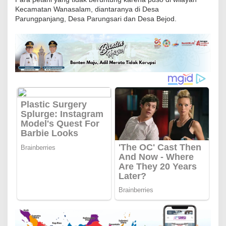
u
Kecamatan Wanasalam, diantaranya di Desa
Parungpanjang, Desa Parungsari dan Desa Bejod.
t
I
r
i
g
a
s
i
C
i
k
o
n
c
a
n
g
T