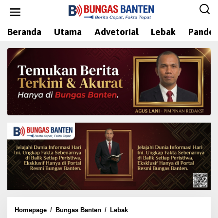
L
e
w
Beranda
Utama
Advetorial
Lebak
Pandeg
a
t
i
k
e
k
o
n
t
e
n
Homepage
/
Bungas Banten
/
Lebak
P