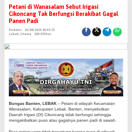
e
Petani di Wanasalam Sebut Irigasi
t
Cikoncang Tak Berfungsi Berakibat Gagal
a
Panen Padi
n
Redaksi
14/08/2024 00:43:15
i
Lebak
,
Utama
388 Dilihat
d
i
W
a
n
a
s
a
l
a
Bungas Banten, LEBAK
– Petani di wilayah Kecamatan
m
Wanasalam, Kabupaten Lebak, Banten, menyebutkan
Daerah Irigasi (DI) Cikoncang tidak berfungsi sehingga
S
mengakibatkan puso atau gagalnya panen padi di sawah.
e
b
Para petani yang tidak beruntung karena puso di wilayah