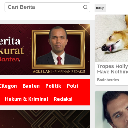
tutup
Cilegon
Banten
Politik
Polri
Hukum & Kriminal
Redaksi