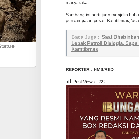
i
masyarakat.
D
Sambang ini bertujuan menjalin hub
e
penyampaian pesan Kamtibmas,”uca
n
g
Baca Juga :
Saat Bhabinkam
a
Lebak Patroli Dialogis, Sapa
n
Kamtibmas
W
a
r
REPORTER : HMS/RED
g
Post Views :
222
a
B
i
n
a
a
n