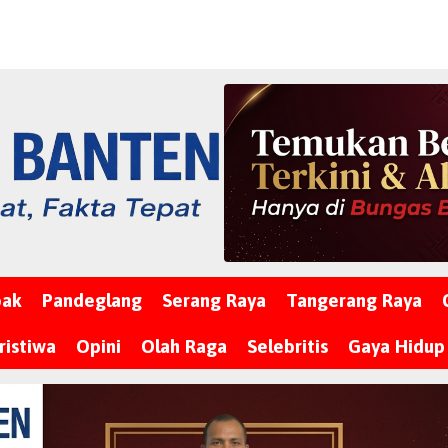
bak
Pandeglang
Serang Raya
Tangerang Raya
ristiwa
Opini
Olah Raga
Selebritis
Gaya Hidup