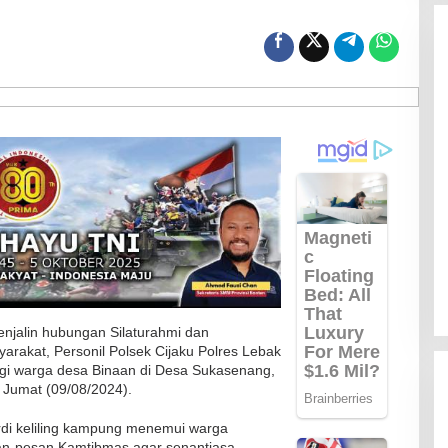
jalin hubungan Silaturahmi dan
rakat, Personil Polsek Cijaku Polres Lebak
ngi warga desa Binaan di Desa Sukasenang,
 Jumat (09/08/2024).
rdi keliling kampung menemui warga
n-pesan Kamtibmas agar senantiasa