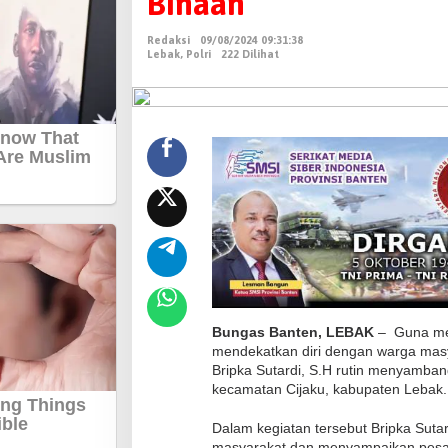
Binaan
K
e
Redaksi
09/08/2024 09:31:38
r
Lebak
,
Polri
222 Dilihat
u
m
a
h
,
B
h
a
b
i
n
Bungas Banten, LEBAK
– Guna men
k
mendekatkan diri dengan warga masya
a
Bripka Sutardi, S.H rutin menyamba
kecamatan Cijaku, kabupaten Lebak.
m
t
Dalam kegiatan tersebut Bripka Suta
i
masyarakat dan menyampaikan pesa