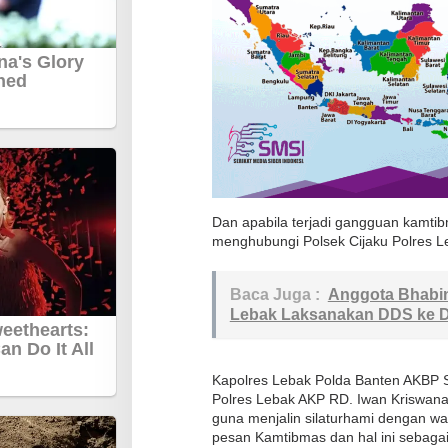
r
e
s
L
e
b
a
k
S
Dan apabila terjadi gangguan kamtib
i
menghubungi Polsek Cijaku Polres Le
l
a
Baca Juga :
Anggota Bhabin
t
Lebak Laksanakan DDS ke 
u
r
Kapolres Lebak Polda Banten AKBP Su
a
Polres Lebak AKP RD. Iwan Kriswana
h
guna menjalin silaturhami dengan w
m
pesan Kamtibmas dan hal ini sebagai