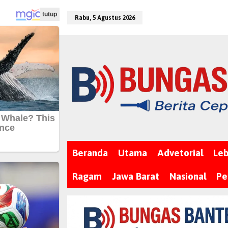
L
tutup
e
Rabu, 5 Agustus 2026
w
a
t
i
k
e
k
o
n
t
e
Beranda
Utama
Advetorial
Le
n
Ragam
Jawa Barat
Nasional
Pe