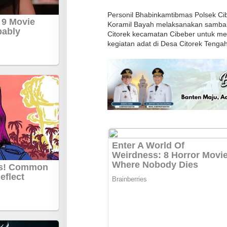
s
Personil Bhabinkamtibmas Polsek Ci
L
Koramil Bayah melaksanakan sambang
Citorek kecamatan Cibeber untuk menj
e
kegiatan adat di Desa Citorek Teng
b
a
k
B
e
r
s
a
m
a
B
h
a
b
i