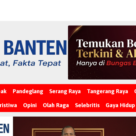
bak
Pandeglang
Serang Raya
Tangerang Raya
ristiwa
Opini
Olah Raga
Selebritis
Gaya Hidup