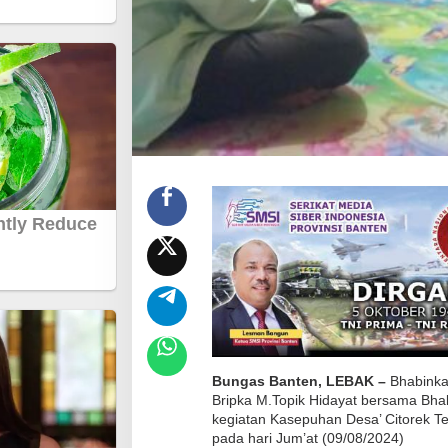
s
P
o
l
s
e
k
C
i
b
e
b
e
r
P
o
Bungas Banten, LEBAK –
Bhabinka
l
Bripka M.Topik Hidayat bersama Bhab
kegiatan Kasepuhan Desa’ Citorek 
r
pada hari Jum’at (09/08/2024)
e