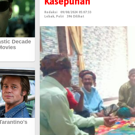
Kasepuhan
g
i
Redaksi
09/08/2024 05:07:33
t
Lebak
,
Polri
396 Dilihat
a
s
B
h
a
b
i
n
k
a
m
t
i
b
m
a