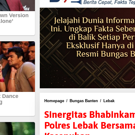
Homepage
/
Bungas Banten
/
Lebak
S
i
Sinergitas Bhabinka
n
Polres Lebak Bersama
e
r