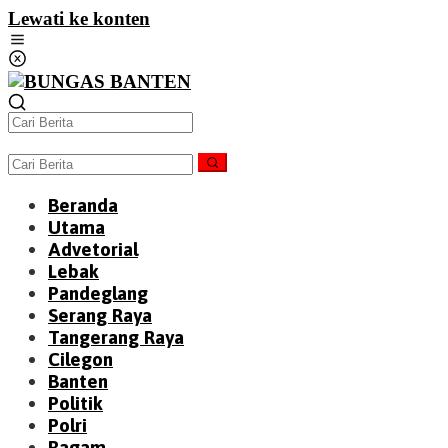
Lewati ke konten
Beranda
Utama
Advetorial
Lebak
Pandeglang
Serang Raya
Tangerang Raya
Cilegon
Banten
Politik
Polri
Ragam