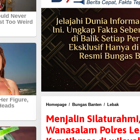
Homepage
/
Bungas Banten
/
Lebak
M
e
Menjalin Silaturahmi
n
Wanasalam Polres L
j
a