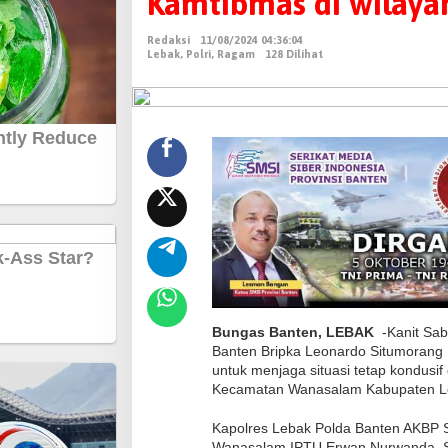
Kamtibmas di wilay
l
i
Redaksi
11/08/2024 04:36:04
n
Lebak
,
Polri
,
Ragam
128 Dilihat
S
i
l
a
t
u
r
a
h
m
i
Bungas Banten, LEBAK
-Kanit Sab
,
Banten Bripka Leonardo Situmorang 
K
untuk menjaga situasi tetap kondusi
Kecamatan Wanasalam Kabupaten Le
a
n
Kapolres Lebak Polda Banten AKBP 
i
Wanasalam IPTU Erwan Nurwanda, S