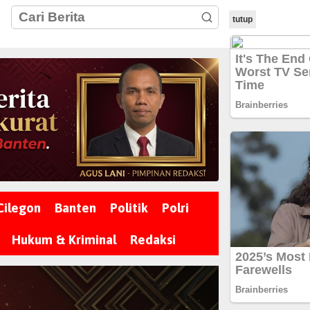
tutup
Cilegon
Banten
Politik
Polri
Hukum & Kriminal
Redaksi