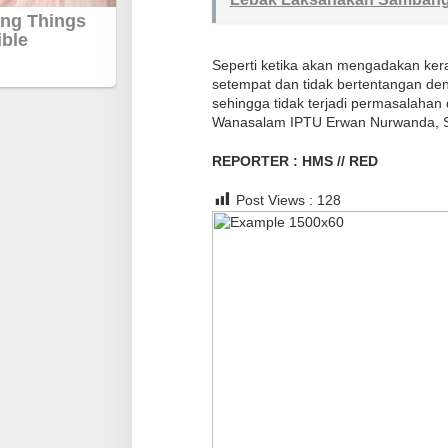
p
a
i
Seperti ketika akan mengadakan kera
k
setempat dan tidak bertentangan d
sehingga tidak terjadi permasalahan
a
Wanasalam IPTU Erwan Nurwanda, 
n
P
REPORTER : HMS // RED
e
s
Post Views :
128
a
n
K
a
m
t
i
b
m
a