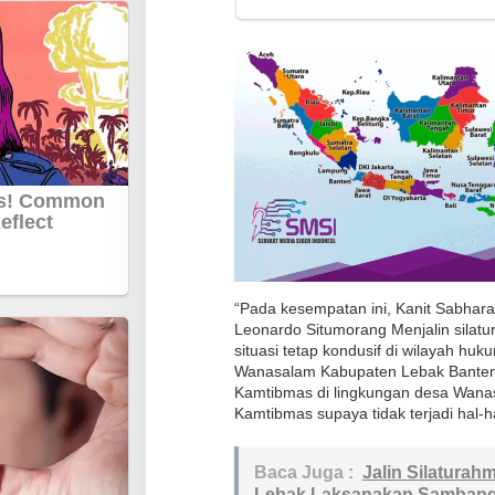
a
l
a
m
P
o
l
r
e
s
L
“Pada kesempatan ini, Kanit Sabhar
e
Leonardo Situmorang Menjalin silat
b
situasi tetap kondusif di wilayah h
a
Wanasalam Kabupaten Lebak Banten
Kamtibmas di lingkungan desa Wana
k
Kamtibmas supaya tidak terjadi hal-h
S
a
Baca Juga :
Jalin Silaturah
m
Lebak Laksanakan Sambang