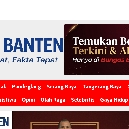
bak
Pandeglang
Serang Raya
Tangerang Raya
ristiwa
Opini
Olah Raga
Selebritis
Gaya Hidup