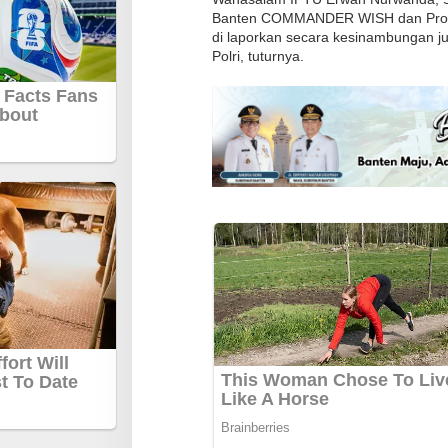
t
Banten COMMANDER WISH dan Proble
di laporkan secara kesinambungan j
S
Polri, tuturnya.
a
b
h
a
r
a
P
o
l
s
e
k
W
a
n
a
s