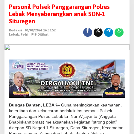
e
Personil Polsek Panggarangan Polres
r
Lebak Menyeberangkan anak SDN-1
s
Situregen
o
Redaksi
06/08/2024 16:53:52
n
Lebak
,
Polri
949 Dilihat
i
l
P
o
l
s
e
k
P
a
Bungas Banten, LEBAK
– Guna meningkatkan keamanan,
n
ketertiban dan kelancaran berlalulintas personil Polsek
Panggarangan Polres Lebak Eri Nur Wijayanto (Anggota
g
Bhabinkamtibmas) melaksanakan kegiatan “strong point”
g
didepan SD Negeri 1 Situregen, Desa Situregen, Kecamatan
a
Panggarangan, Kabupaten Lebak, Banten. Selasa