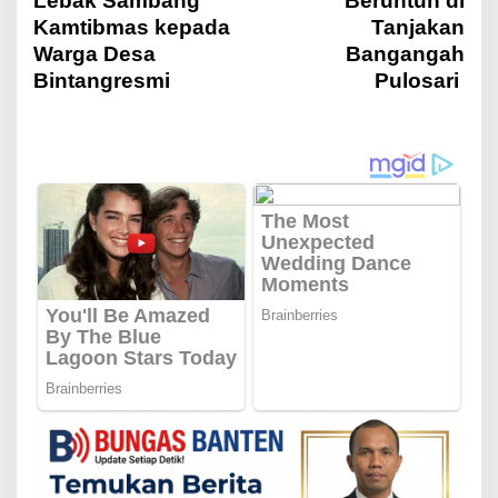
Lebak Sambang
Beruntun di
v
Kamtibmas kepada
Tanjakan
Warga Desa
Bangangah
i
Bintangresmi
Pulosari
g
a
s
i
p
o