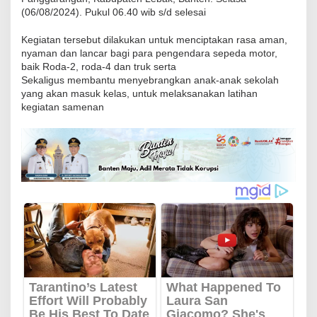
r
(06/08/2024). Pukul 06.40 wib s/d selesai
a
Kegiatan tersebut dilakukan untuk menciptakan rasa aman,
n
nyaman dan lancar bagi para pengendara sepeda motor,
g
baik Roda-2, roda-4 dan truk serta
a
Sekaligus membantu menyebrangkan anak-anak sekolah
yang akan masuk kelas, untuk melaksanakan latihan
n
kegiatan samenan
P
o
l
r
e
s
L
e
b
a
k
M
e