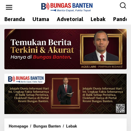
L
e
w
Beranda
Utama
Advetorial
Lebak
Pandeg
a
t
i
k
e
k
o
n
t
e
n
Homepage
/
Bungas Banten
/
Lebak
P