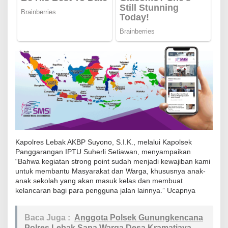
n
y
e
b
e
r
a
n
g
k
a
Kapolres Lebak AKBP Suyono, S.I.K., melalui Kapolsek
n
Panggarangan IPTU Suherli Setiawan, menyampaikan
a
“Bahwa kegiatan strong point sudah menjadi kewajiban kami
n
untuk membantu Masyarakat dan Warga, khususnya anak-
anak sekolah yang akan masuk kelas dan membuat
a
kelancaran bagi para pengguna jalan lainnya.” Ucapnya
k
S
Baca Juga :
Anggota Polsek Gunungkencana
D
Polres Lebak Sapa Warga Desa Kramatjaya