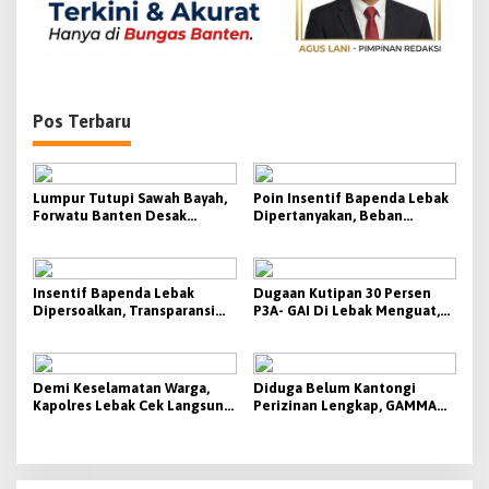
s
Pos Terbaru
Lumpur Tutupi Sawah Bayah,
Poin Insentif Bapenda Lebak
Forwatu Banten Desak
Dipertanyakan, Beban
Pemprov Banten Buka Fakta
Penagihan Berat Justru
dan Usut Tuntas Dugaan
Disebut Tak Berbanding
Dampak Aktivitas PT CG
dengan Besaran yang
Diterima
Insentif Bapenda Lebak
Dugaan Kutipan 30 Persen
Dipersoalkan, Transparansi
P3A- GAI Di Lebak Menguat,
KPI Jadi Sorotan
Aktivis Siap Bawa Ke Polda
Banten
Demi Keselamatan Warga,
Diduga Belum Kantongi
Kapolres Lebak Cek Langsung
Perizinan Lengkap, GAMMA
Tanjakan Bangarum
Desak Pemkab Lebak
Hentikan Operasional PT
Beton Cipta Labuan