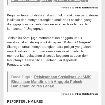
N
-
Powered by
Inline Related Posts
1
Kegiatan tersebut dilaksanakan untuk melakukan pengaturan
S
lalulintas dan menyeberangkan anak-anak sekolah, yang
dianggap bisa menimbulkan kerawanan laka lantas dan
i
kemacetan.” Ungkapnya
t
u
“Selain itu Kami juga menempatkan anggota untuk
r
melaksanakan strong point di depan TK dan SD Negeri-1
Situregen untuk menyebrangkan para pelajar yang akan
e
masuk sekolah. Tentunya kami akan selalu hadir dan
g
memberikan pelayanan di setiap kegiatan apapun demi
e
terciptanya Kamseltibcar Lantas” ujar Kapolsek
n
Panggarangan.
Baca Juga :
Pelaksanaan Sosialisasi di SMK
Bina Insan Mandiri oleh Anggota Polsek
Banjarsari Polres Lebak
Powered by
Inline Related Posts
REPORTER : HMS/RED