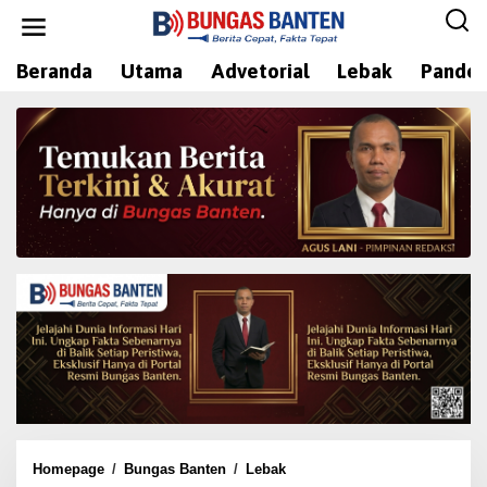
L
e
w
Beranda
Utama
Advetorial
Lebak
Pandeg
a
t
i
k
e
k
o
n
t
e
n
Homepage
/
Bungas Banten
/
Lebak
S