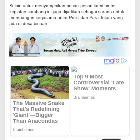
k
Selain untuk menyampaikan pesan-pesan kamtibmas
kegiatan sambang ini juga dijadikan sebagai sarana untuk
a
membangun kerjasama antar Polisi dan Para Tokoh yang
t
ada di desa binaan.
d
a
n
P
e
m
u
d
a
B
h
a
b
i
n
k