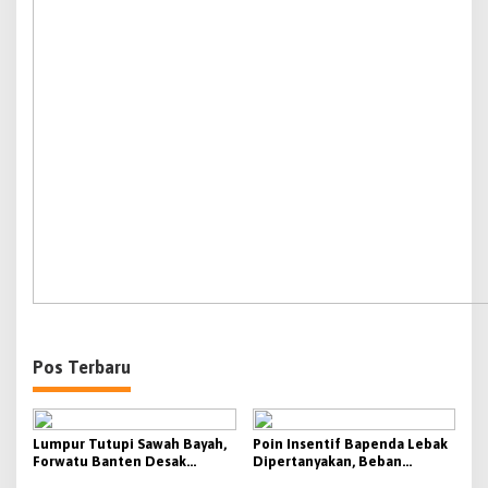
Pos Terbaru
Lumpur Tutupi Sawah Bayah,
Poin Insentif Bapenda Lebak
Forwatu Banten Desak
Dipertanyakan, Beban
Pemprov Banten Buka Fakta
Penagihan Berat Justru