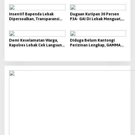
dan Usut Tuntas Dugaan
Disebut Tak Berbanding
Dampak Aktivitas PT CG
dengan Besaran yang
Diterima
Insentif Bapenda Lebak
Dugaan Kutipan 30 Persen
Dipersoalkan, Transparansi
P3A- GAI Di Lebak Menguat,
KPI Jadi Sorotan
Aktivis Siap Bawa Ke Polda
Banten
Demi Keselamatan Warga,
Diduga Belum Kantongi
Kapolres Lebak Cek Langsung
Perizinan Lengkap, GAMMA
Tanjakan Bangarum
Desak Pemkab Lebak
Hentikan Operasional PT
Beton Cipta Labuan