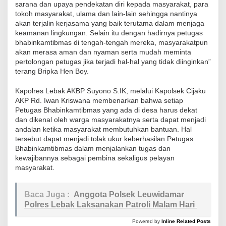
k
sarana dan upaya pendekatan diri kepada masyarakat, para
tokoh masyarakat, ulama dan lain-lain sehingga nantinya
u
akan terjalin kerjasama yang baik terutama dalam menjaga
P
keamanan lingkungan. Selain itu dengan hadirnya petugas
o
bhabinkamtibmas di tengah-tengah mereka, masyarakatpun
akan merasa aman dan nyaman serta mudah meminta
l
pertolongan petugas jika terjadi hal-hal yang tidak diinginkan”
r
terang Bripka Hen Boy.
e
s
Kapolres Lebak AKBP Suyono S.IK, melalui Kapolsek Cijaku
AKP Rd. Iwan Kriswana membenarkan bahwa setiap
L
Petugas Bhabinkamtibmas yang ada di desa harus dekat
e
dan dikenal oleh warga masyarakatnya serta dapat menjadi
b
andalan ketika masyarakat membutuhkan bantuan. Hal
a
tersebut dapat menjadi tolak ukur keberhasilan Petugas
Bhabinkamtibmas dalam menjalankan tugas dan
k
kewajibannya sebagai pembina sekaligus pelayan
J
masyarakat.
a
l
Baca Juga :
Anggota Polsek Leuwidamar
i
Polres Lebak Laksanakan Patroli Malam Hari
n
K
Powered by
Inline Related Posts