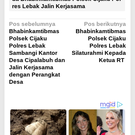
res Lebak Jalin Kerjasama
N
Pos sebelumnya
Pos berikutnya
Bhabinkamtibmas
Bhabinkamtibmas
Polsek Cijaku
Polsek Cijaku
a
Polres Lebak
Polres Lebak
Sambangi Kantor
Silaturahmi Kepada
v
Desa Cipalabuh dan
Ketua RT
Jalin Kerjasama
i
dengan Perangkat
Desa
g
a
s