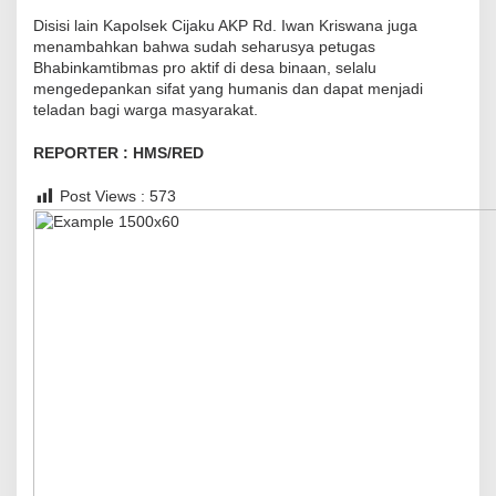
e
Disisi lain Kapolsek Cijaku AKP Rd. Iwan Kriswana juga
r
menambahkan bahwa sudah seharusya petugas
Bhabinkamtibmas pro aktif di desa binaan, selalu
j
mengedepankan sifat yang humanis dan dapat menjadi
a
teladan bagi warga masyarakat.
s
a
REPORTER : HMS/RED
m
Post Views :
573
a