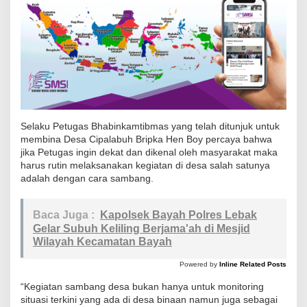
a
m
t
i
b
m
a
Selaku Petugas Bhabinkamtibmas yang telah ditunjuk untuk
s
membina Desa Cipalabuh Bripka Hen Boy percaya bahwa
P
jika Petugas ingin dekat dan dikenal oleh masyarakat maka
o
harus rutin melaksanakan kegiatan di desa salah satunya
adalah dengan cara sambang.
l
s
e
Baca Juga :
Kapolsek Bayah Polres Lebak
Gelar Subuh Keliling Berjama'ah di Mesjid
k
Wilayah Kecamatan Bayah
C
i
Powered by
Inline Related Posts
j
“Kegiatan sambang desa bukan hanya untuk monitoring
a
situasi terkini yang ada di desa binaan namun juga sebagai