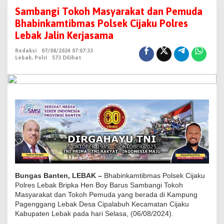
a
Sambangi Tokoh Masyarakat dan Pemuda
m
Bhabinkamtibmas Polsek Cijaku Polres
b
Lebak Jalin Kerjasama
a
Redaksi
07/08/2024 07:07:33
n
Lebak
,
Polri
573 Dilihat
g
i
T
o
k
o
h
M
a
s
Bungas Banten, LEBAK –
Bhabinkamtibmas Polsek Cijaku
y
Polres Lebak Bripka Hen Boy Barus Sambangi Tokoh
Masyarakat dan Tokoh Pemuda yang berada di Kampung
a
Pagenggang Lebak Desa Cipalabuh Kecamatan Cijaku
r
Kabupaten Lebak pada hari Selasa, (06/08/2024).
a